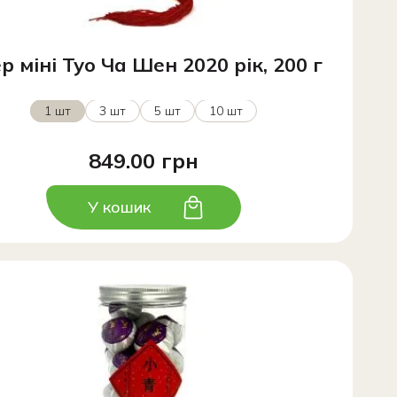
р міні Туо Ча Шен 2020 рік, 200 г
1 шт
3 шт
5 шт
10 шт
849.00 грн
У кошик