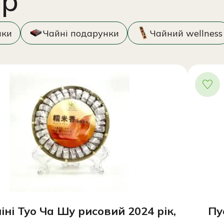
ер
нки
Чайні подарунки
Чайний wellness
іні Туо Ча Шу рисовий 2024 рік,
Пу