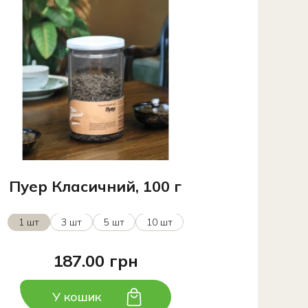
Пуер Класичний, 100 г
1 шт
3 шт
5 шт
10 шт
187.00 грн
У кошик