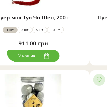
уер міні Туо Ча Шен, 200 г
Пуе
1 шт
3 шт
5 шт
10 шт
911.00 грн
У кошик