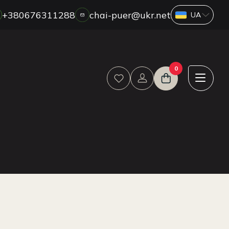
+380676311288
chai-puer@ukr.net
ПРО НАС
0
ГУРТ
ДРОП
HORECA
ОПЛАТА ТА ДОСТАВКА
БЛОГ
НОВИНИ
АКЦІЇ
ВІДГУКИ
КОНТАКТИ