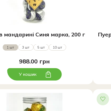
в мандарині Синя марка, 200 г
Пуер
1 шт
3 шт
5 шт
10 шт
988.00 грн
У кошик