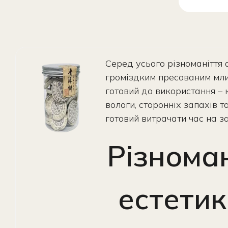
Серед усього різноманіття 
громіздким пресованим млин
готовий до використання –
вологи, сторонніх запахів т
готовий витрачати час на з
Різнома
естетик