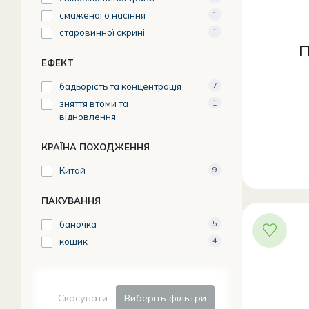
смаженого насіння
1
старовинної скрині
1
П
ЕФЕКТ
бадьорість та концентрація
7
зняття втоми та
1
відновлення
КРАЇНА ПОХОДЖЕННЯ
Китай
9
ПАКУВАННЯ
баночка
5
кошик
4
Скасувати
Виберіть фільтри