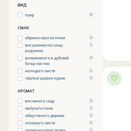
ВИД
пуер
9
СМАК
абрикосової кісточки
2
висушених на сонці
1
родзинок
витриманого в дубовій
3
бочці настою
молодого листя
1
терпкої шкірки хурми
1
АРОМАТ
весняного саду
2
квітучого поля
1
обвугленого дерева
1
осіннього листя
1
свіжескошеної трави
1