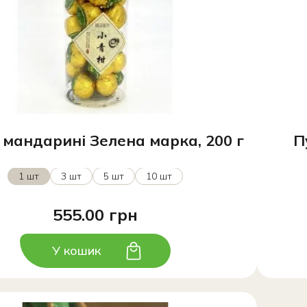
 мандарині Зелена марка, 200 г
П
1 шт
3 шт
5 шт
10 шт
555.00 грн
У кошик