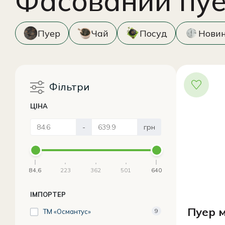
Фасований пу
Пуер
Чай
Посуд
Нови
Фільтри
ЦІНА
-
грн
84,6
223
362
501
640
ІМПОРТЕР
Пуер м
ТМ «Османтус»
9