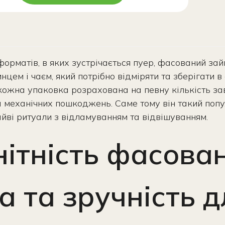
форматів, в яких зустрічається пуер, фасований за
цем і чаєм, який потрібно відміряти та зберігати 
 кожна упаковка розрахована на певну кількість за
а механічних пошкоджень. Саме тому він такий попул
айві ритуали з відламуванням та відвішуванням.
нітність фасова
а та зручність д