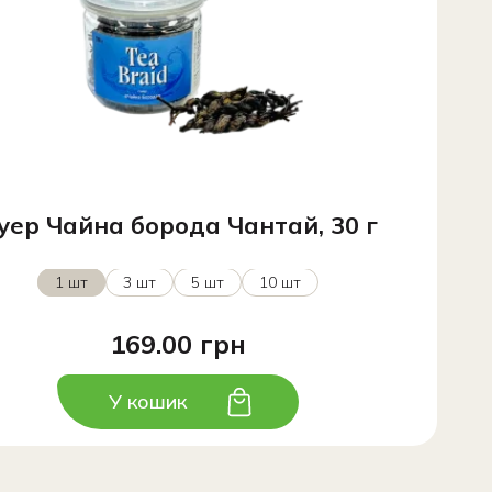
уер Чайна борода Чантай, 30 г
1 шт
3 шт
5 шт
10 шт
169.00 грн
У кошик