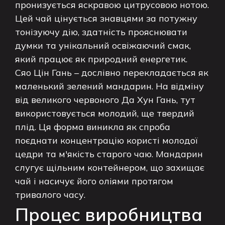
пронизується яскравою цитрусовою нотою.
Цей чай цінується знавцями за потужну
тонізуючу дію, здатність прояснювати
думки та унікальний освіжаючий смак,
який працює як природний енергетик.
Сяо Цін Гань – дослівно перекладається як
маленький зелений мандарин. На відміну
від великого червоного Да Хун Гань, тут
використовується молодий, ще твердий
плід. Ця форма виникла як спроба
поєднати концентрацію користі молодої
цедри та м'якість старого чаю. Мандарин
слугує щільним контейнером, що захищає
чай і насичує його оліями протягом
тривалого часу.
Процес виробництва