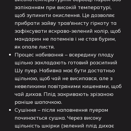
запіканням при високій температурі,
щоб зупинити окислення. Це дозволяє
прибрати зайву трав'янисту гіркоту та
зафіксувати яскраво-зелений колір, щоб
мандарин не потемнів і не став бурим,
як опале листя.
Процес набивання – всередину плоду
щільно закладають готовий розсипний
Шу пуер. Набивка має бути достатньо
щільною, щоб чай не висипався, але з
невеликими повітряними кишенями, щоб
чай дихав. Плід закривають зрізаною
раніше шапочкою.
Сушіння – після наповнення пуером
починається сушка. Через високу
щільність шкірки (зелений плід дихає