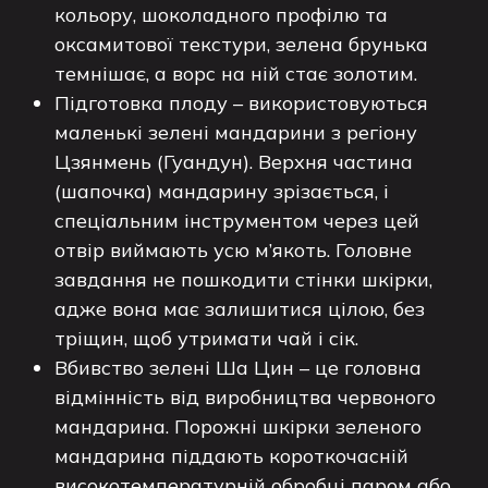
кольору, шоколадного профілю та
оксамитової текстури, зелена брунька
темнішає, а ворс на ній стає золотим.
Підготовка плоду – використовуються
маленькі зелені мандарини з регіону
Цзянмень (Гуандун). Верхня частина
(шапочка) мандарину зрізається, і
спеціальним інструментом через цей
отвір виймають усю м’якоть. Головне
завдання не пошкодити стінки шкірки,
адже вона має залишитися цілою, без
тріщин, щоб утримати чай і сік.
Вбивство зелені Ша Цин – це головна
відмінність від виробництва червоного
мандарина. Порожні шкірки зеленого
мандарина піддають короткочасній
високотемпературній обробці паром або