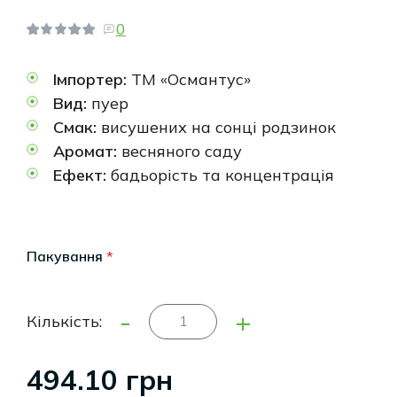
0
Імпортер:
ТМ «Османтус»
Вид:
пуер
Смак:
висушених на сонці родзинок
Аромат:
весняного саду
Ефект:
бадьорість та концентрація
Пакування
*
-
+
Кількість:
494.10 грн