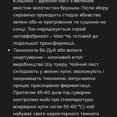
Юньнані – дрібний лист з великим
вмістом золотистих бруньок. Після збору
сировина проходить стадію вбивства
зелені або ж прогрівання та сушіння на
сонці. Так народжується сирий
напівфабрикат – Мао Ча, готовий до
подальшої трансформації.
Технологія Во Дуй або вологе
скиртування – ключовий етап
виробництва Шу пуеру. Чайний лист
складають у великі купи, зволожують і
накривають тканиною, запускаючи
процес прискореної ферментації.
Протягом 45-60 днів під суворим
контролем майстра (температура
всередині купи сягає 50-60 °C) чай
набуває свого характерного темного