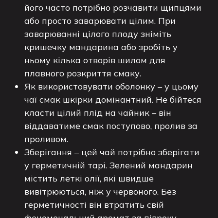
його часто потрібно розчавити щипцями
або просто заварювати цілим. При
заварюванні цілого плоду зніміть
кришечку мандарина або зробіть у
ньому кілька отворів шилом для
плавного розкриття смаку.
Як використовувати оболонку – у цьому
чаї смак шкірки домінантний. Не бійтеся
класти цілий плід на чайник – він
віддаватиме смак поступово, пролив за
проливом.
Зберігання – цей чай потрібно зберігати
у герметичній тарі. Зелений мандарин
містить леткі олії, які швидше
вивітрюються, ніж у червоного. Без
герметичності він втратить свій
феноменальний аромат за півроку.