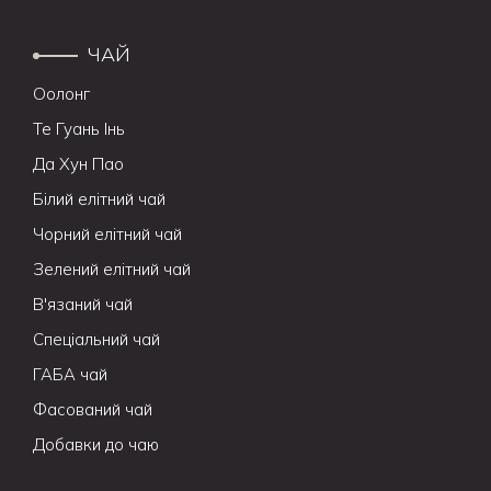
ЧАЙ
Оолонг
Те Гуань Інь
Да Хун Пао
Білий елітний чай
Чорний елітний чай
Зелений елітний чай
В'язаний чай
Спеціальний чай
ГАБА чай
Фасований чай
Добавки до чаю