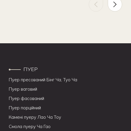
ПУЕР
Пуер пресований Бінг Ча, Туо Ча
Пуер ваговий
Пуер фасований
Пуер порційний
Камені пуеру Лао Ча Тоу
Смола пуеру Ча Гао