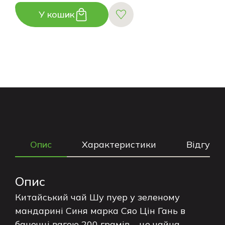
У кошик
Опис
Характеристики
Відгуки
Опис
Китайський чай Шу пуер у зеленому
мандарині Синя марка Сяо Цін Гань в
баночці вагою 200 грамів – це чайна