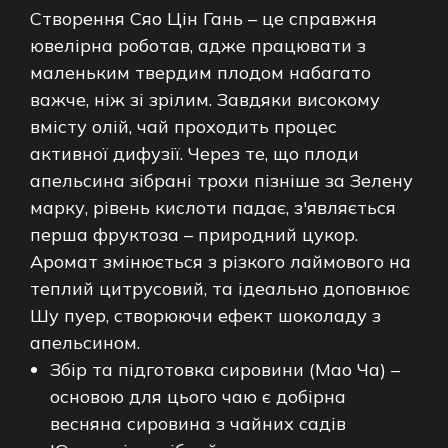
Створення Сяо Цін Гань – це справжня
ювелірна роботав, адже працювати з
маленьким твердим плодом набагато
важче, ніж зі зрілим. Завдяки високому
вмісту олій, чай проходить процес
активної дифузії. Через те, що плоди
апельсина зібрані трохи пізніше за Зелену
марку, рівень кислоти падає, з'являється
перша фруктоза – природний цукор.
Аромат змінюється з різкого лаймового на
теплий цитрусовий, та ідеально доповнює
Шу пуер, створюючи ефект шоколаду з
апельсином.
Збір та підготовка сировини (Мао Ча) –
основою для цього чаю є добірна
весняна сировина з чайних садів