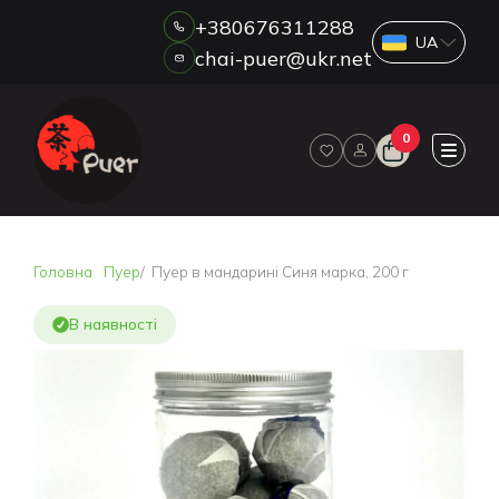
+380676311288
chai-puer@ukr.net
Каталог
0
ПРО НАС
ГУРТ
ДРОП
HORECA
Головна
Пуер
Пуер в мандарині Синя марка, 200 г
ОПЛАТА ТА ДОСТАВКА
БЛОГ
В наявності
НОВИНИ
АКЦІЇ
ВІДГУКИ
КОНТАКТИ