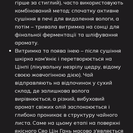
гірше за стиглий), часто використовують
комбінований метод: спочатку активне
сушіння в печі для видалення вологи, а
потім – тривала витримка на сонці для
фінальної ферментації та шліфування
аромату.
Витримка та поява інею – після сушіння
шкірка кам'яніє і перетворюється на
Цінпі (лікувальну незрілу цедру, відому
своєю жовчогінною дією). Чай
відправляють на відпочинок у сухий
склад, де залишкова волога
вирівнюється, а різкий, вибуховий
аромат свіжих олій заспокоюється і
глибоко проникає в структуру чайного
листа. Саме на цьому етапі на поверхні
якісного Сяо Цін Гань масово з'являється