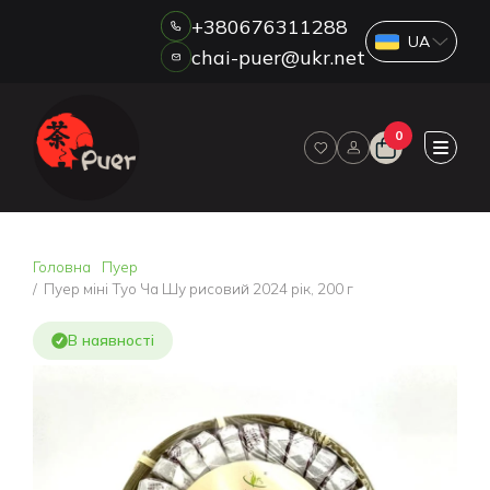
+380676311288
chai-puer@ukr.net
Каталог
0
ПРО НАС
ГУРТ
ДРОП
HORECA
Головна
Пуер
ОПЛАТА ТА ДОСТАВКА
Пуер міні Туо Ча Шу рисовий 2024 рік, 200 г
БЛОГ
В наявності
НОВИНИ
АКЦІЇ
ВІДГУКИ
КОНТАКТИ