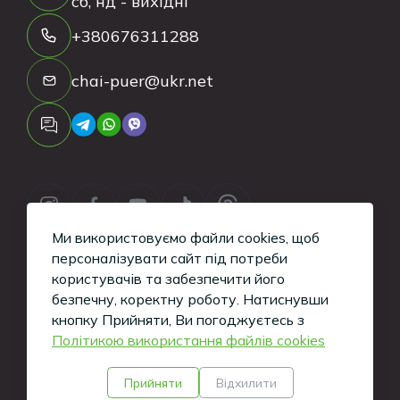
сб, нд - вихідні
+380676311288
chai-puer@ukr.net
Ми використовуємо файли cookies, щоб
персоналізувати сайт під потреби
користувачів та забезпечити його
безпечну, коректну роботу.
Натиснувши
Copyright ©
2026
Tea-Puer. All Rights
кнопку Прийняти, Ви погоджуєтесь з
Політикою використання файлів cookies
Reserved.
Кажуть, такі сайти вміють робити хлопці з
Прийняти
Відхилити
iWeb