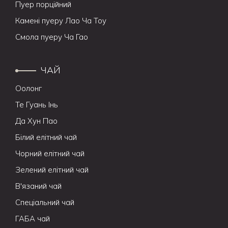
Пуер порційний
Камені пуеру Лао Ча Тоу
Смола пуеру Ча Гао
ЧАЙ
Оолонг
Те Гуань Інь
Да Хун Пао
Білий елітний чай
Чорний елітний чай
Зелений елітний чай
В'язаний чай
Спеціальний чай
ГАБА чай