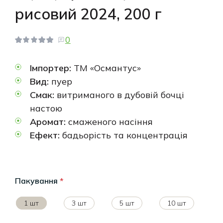
рисовий 2024, 200 г
0
Імпортер:
ТМ «Османтус»
Вид:
пуер
Смак:
витриманого в дубовій бочці
настою
Аромат:
смаженого насіння
Ефект:
бадьорість та концентрація
Пакування
*
1 шт
3 шт
5 шт
10 шт