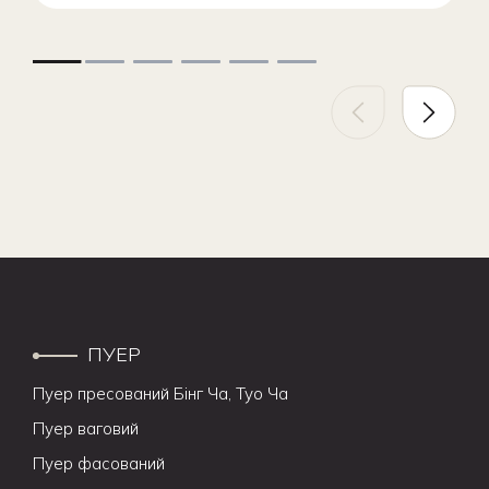
ПУЕР
Пуер пресований Бінг Ча, Туо Ча
Пуер ваговий
Пуер фасований