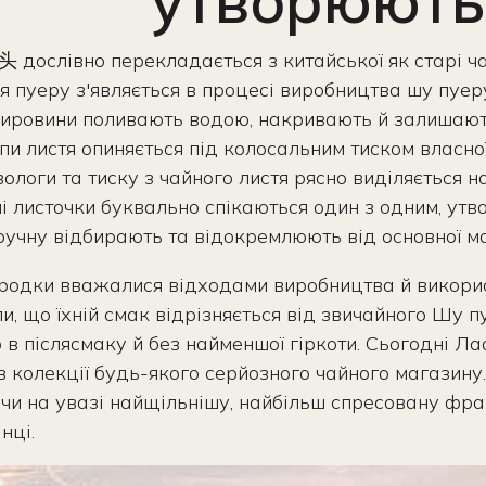
утворюють
ослівно перекладається з китайської як старі чайн
я пуеру з'являється в процесі виробництва шу пуер
 сировини поливають водою, накривають й залишають
упи листя опиняється під колосальним тиском власно
вологи та тиску з чайного листя рясно виділяється н
і листочки буквально спікаються один з одним, утв
вручну відбирають та відокремлюють від основної м
ородки вважалися відходами виробництва й викори
, що їхній смак відрізняється від звичайного Шу пу
 післясмаку й без найменшої гіркоти. Сьогодні Лао
 в колекції будь-якого серйозного чайного магазин
чи на увазі найщільнішу, найбільш спресовану фрак
нці.