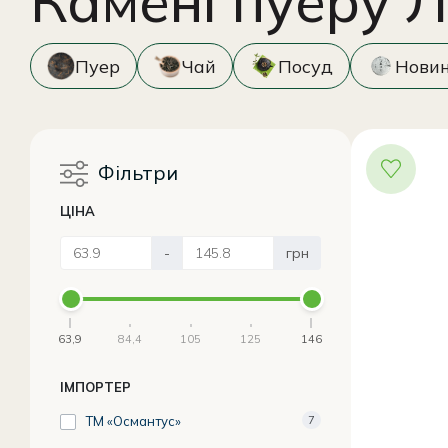
Камені пуеру Л
Пуер
Чай
Посуд
Нови
Фільтри
ЦІНА
-
грн
63,9
84,4
105
125
146
ІМПОРТЕР
ТМ «Османтус»
7