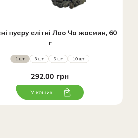
ні пуеру елітні Лао Ча жасмин, 60
г
1 шт
3 шт
5 шт
10 шт
292.00 грн
У кошик