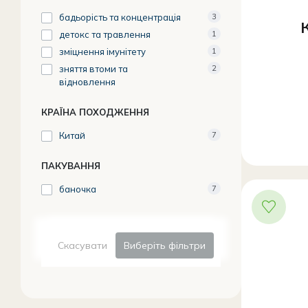
бадьорість та концентрація
3
детокс та травлення
1
зміцнення імунітету
1
зняття втоми та
2
відновлення
КРАЇНА ПОХОДЖЕННЯ
Китай
7
ПАКУВАННЯ
баночка
7
Скасувати
Виберіть фільтри