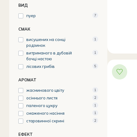
ВИД
пуер
7
СМАК
висушених на сонці
1
родзинок
витриманого в дубовій
1
бочці настою
лісових грибів
5
АРОМАТ
жасминового цвіту
1
осіннього листя
2
паленого цукру
1
смаженого насіння
1
старовинної скрині
2
ЕФЕКТ