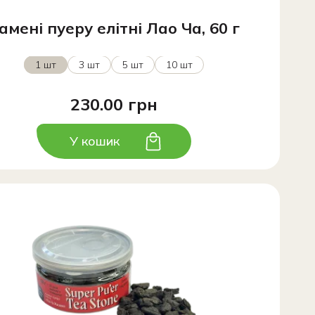
амені пуеру елітні Лао Ча, 60 г
1 шт
3 шт
5 шт
10 шт
230.00 грн
У кошик