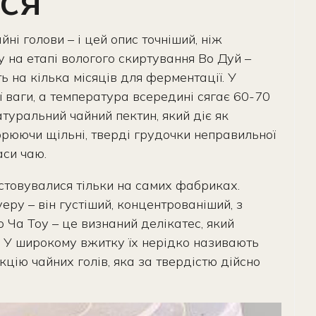
ся
і голови – і цей опис точніший, ніж
у на етапі вологого скиртування Во Дуй –
 на кілька місяців для ферментації. У
ї ваги, а температура всередині сягає 60-70
атуральний чайний пектин, який діє як
орюючи щільні, тверді грудочки неправильної
аси чаю.
стовувалися тільки на самих фабриках.
еру – він густіший, концентрованіший, з
 Ча Тоу – це визнаний делікатес, який
у. У широкому вжитку їх нерідко називають
цію чайних голів, яка за твердістю дійсно