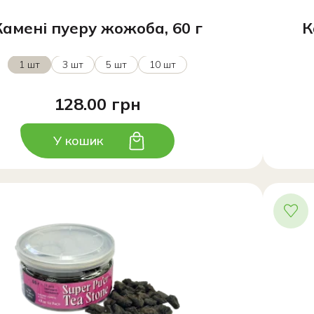
Камені пуеру жожоба, 60 г
К
1 шт
3 шт
5 шт
10 шт
128.00 грн
У кошик