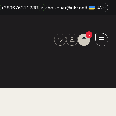
+380676311288
chai-puer@ukr.net
ПРО НАС
0
ГУРТ
ДРОП
HORECA
ОПЛАТА ТА ДОСТАВКА
БЛОГ
НОВИНИ
АКЦІЇ
ВІДГУКИ
КОНТАКТИ