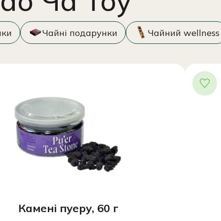
ао Ча Тоу
нки
Чайні подарунки
Чайний wellness
Камені пуеру, 60 г