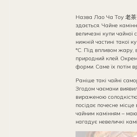
Назва Лао Ча Тоу 老茶头 д
здається. Чайне камінн
величезні купи чайної
нижній частині такої к
°С. Під впливом жару, 
природний клей. Окрем
форми. Саме їх потім 
Раніше такі чайні сам
Згодом чаємани виявили
вираженою солодкістю в
посідає почесне місце
чайним камінням – маю
нагадує невеличкі камі