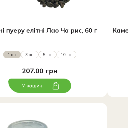
і пуеру елітні Лао Ча рис, 60 г
Каме
1 шт
3 шт
5 шт
10 шт
207.00 грн
У кошик