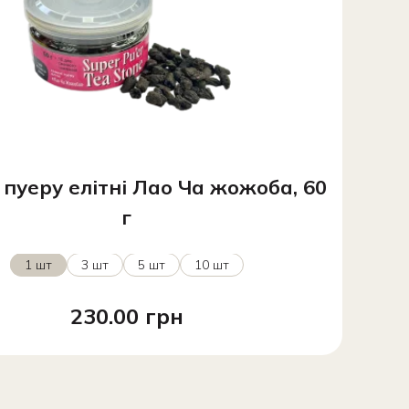
 пуеру елітні Лао Ча жожоба, 60
г
1 шт
3 шт
5 шт
10 шт
230.00 грн