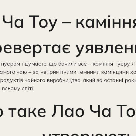
Ча Тоу – камінн
ревертає уявлен
пуером і думаєте, що бачили все – каміння пуеру Л
амого чаю – за непримітними темними камінцями хов
родуктів чайного виробництва, який за останні рок
всьому світі.
 таке Лао Ча Тоу