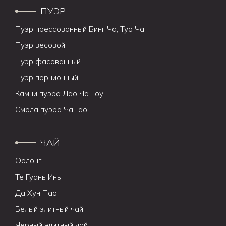
ПУЭР
Пуэр прессованный Бинг Ча, Туо Ча
Пуэр весовой
Пуэр фасованный
Пуэр порционный
Камни пуэра Лао Ча Тоу
Смола пуэра Ча Гао
ЧАЙ
Оолонг
Те Гуань Инь
Да Хун Пао
Белый элитный чай
Черный элитный чай