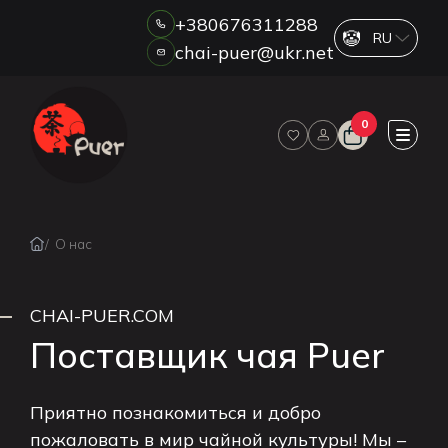
+380676311288
chai-puer@ukr.net
Каталог
0
О НАС
ОПТ
ДРОП
HORECA
О нас
ОПЛАТА И ДОСТАВКА
БЛОГ
СHAI-PUER.COM
НОВОСТИ
Поставщик чая Puer
АКЦИИ
ОТЗЫВЫ
КОНТАКТЫ
Приятно познакомиться и добро
пожаловать в мир чайной культуры! Мы –