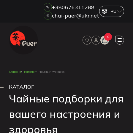
+380676311288
chai-puer@ukr.net
Каталог
0
О НАС
ОПТ
ДРОП
HORECA
Главаня
Каталог
Чайный wellness
ОПЛАТА И ДОСТАВКА
БЛОГ
КАТАЛОГ
НОВОСТИ
Чайные подборки для
АКЦИИ
вашего настроения и
ОТЗЫВЫ
КОНТАКТЫ
здоровья