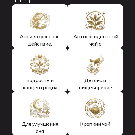
Антивозрастное
Антиоксидантный
действие,
чай с
упругость кожи
противовоспалительным
действием
Бодрость и
Детокс и
концентрация
пищеварение
Для улучшения
Крепкий чай
сна