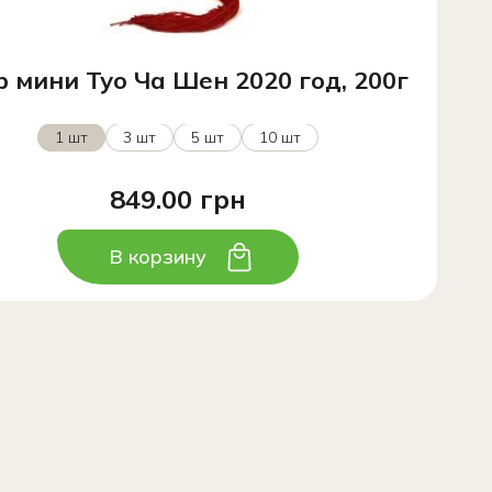
р мини Туо Ча Шен 2020 год, 200г
1 шт
3 шт
5 шт
10 шт
849.00 грн
В корзину