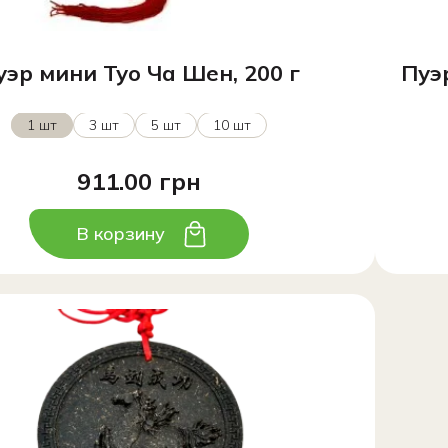
уэр мини Туо Ча Шен, 200 г
Пуэ
1 шт
3 шт
5 шт
10 шт
911.00 грн
В корзину