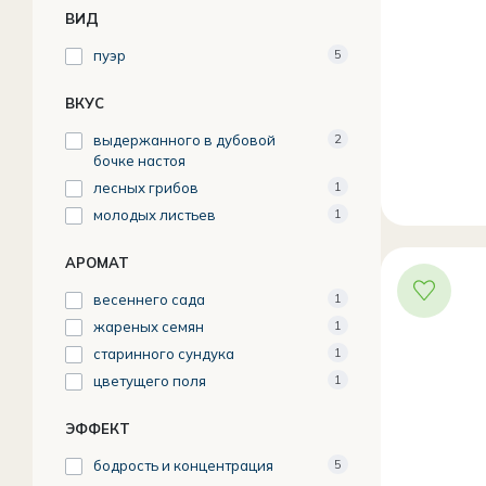
ВИД
пуэр
5
ВКУС
выдержанного в дубовой
2
бочке настоя
лесных грибов
1
молодых листьев
1
АРОМАТ
весеннего сада
1
жареных семян
1
старинного сундука
1
цветущего поля
1
ЭФФЕКТ
бодрость и концентрация
5