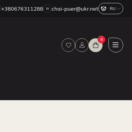
+380676311288
chai-puer@ukr.net
О НАС
0
ОПТ
ДРОП
HORECA
ОПЛАТА И ДОСТАВКА
БЛОГ
НОВОСТИ
АКЦИИ
ОТЗЫВЫ
КОНТАКТЫ