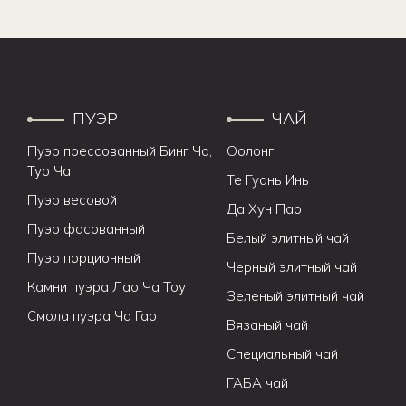
ПУЭР
ЧАЙ
Пуэр прессованный Бинг Ча,
Оолонг
Туо Ча
Те Гуань Инь
Пуэр весовой
Да Хун Пао
Пуэр фасованный
Белый элитный чай
Пуэр порционный
Черный элитный чай
Камни пуэра Лао Ча Тоу
Зеленый элитный чай
Смола пуэра Ча Гао
Вязаный чай
Специальный чай
ГАБА чай