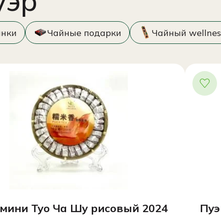
уэр
инки
Чайные подарки
Чайный wellnes
 мини Туо Ча Шу рисовый 2024
Пуэ