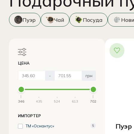
Подарочный п
Пуэр
Чай
Посуда
Нов
ЦЕНА
-
грн
346
435
524
613
702
ИМПОРТЕР
Пуэр
ТМ «Османтус»
5