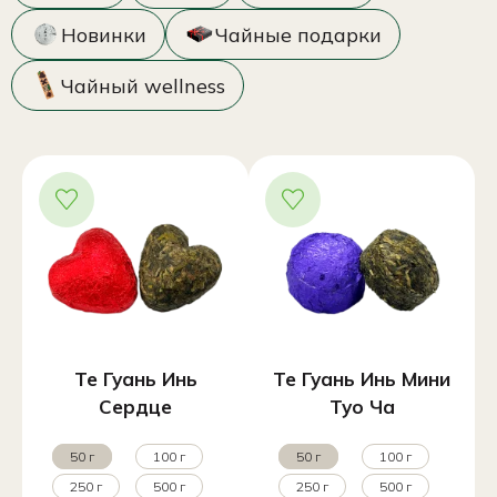
Новинки
Чайные подарки
Чайный wellness
Те Гуань Инь
Те Гуань Инь Мини
Сердце
Туо Ча
50 г
100 г
50 г
100 г
250 г
500 г
250 г
500 г