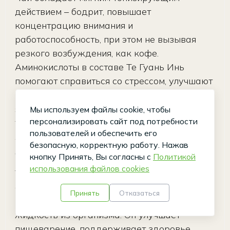
действием – бодрит, повышает
концентрацию внимания и
работоспособность, при этом не вызывая
резкого возбуждения, как кофе.
Аминокислоты в составе Те Гуань Инь
помогают справиться со стрессом, улучшают
настроение и способствуют ментальной
ясности. Многие отмечают особое состояние,
Мы используем файлы cookie, чтобы
персонализировать сайт под потребности
так называемого, чайного опьянения –
пользователей и обеспечить его
легкость, расслабленность и приподнятость
безопасную, корректную работу.
Нажав
духа.
кнопку Принять, Вы согласны с
Политикой
использования файлов cookies
Улун активизирует метаболизм и
способствует естественному снижению веса,
Принять
Отказаться
помогает выводить токсины и лишнюю
жидкость из организма. Он улучшает
пищеварение, поддерживает здоровье