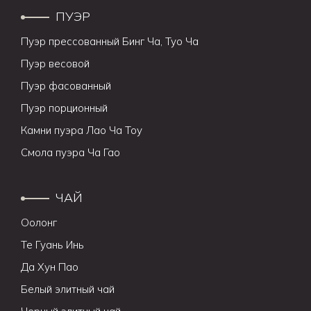
ПУЭР
Пуэр прессованный Бинг Ча, Туо Ча
Пуэр весовой
Пуэр фасованный
Пуэр порционный
Камни пуэра Лао Ча Тоу
Смола пуэра Ча Гао
ЧАЙ
Оолонг
Те Гуань Инь
Да Хун Пао
Белый элитный чай