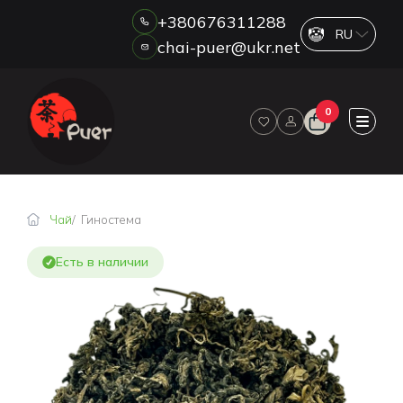
+380676311288
chai-puer@ukr.net
Каталог
0
О НАС
ОПТ
ДРОП
HORECA
Чай
Гиностема
ОПЛАТА И ДОСТАВКА
БЛОГ
Есть в наличии
НОВОСТИ
АКЦИИ
ОТЗЫВЫ
КОНТАКТЫ