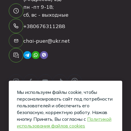
пн -пт 9-18;
сб, вс - выходные
+380676311288
chai-puer@ukr.net
Мы используем файлы cookie, чтобы
персонализировать сайт под потребности
пользователей и обеспечить его
безопасную, корректную работу.
Нажав
Copyright ©
2026
Tea-Puer. All Rights
кнопку Принять, Вы согласны с
Политикой
использования файлов cookies
Reserved.