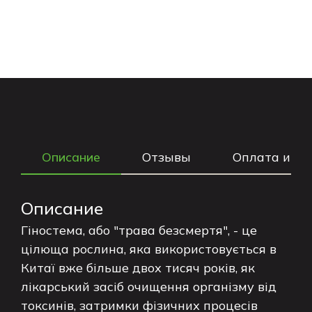
Описание
Отзывы
Оплата и до
Описание
Гіностема, або "трава безсмертя", - це
цілюща рослина, яка використовується в
Китаї вже більше двох тисяч років, як
лікарський засіб очищення організму від
токсинів, затримки фізичних процесів