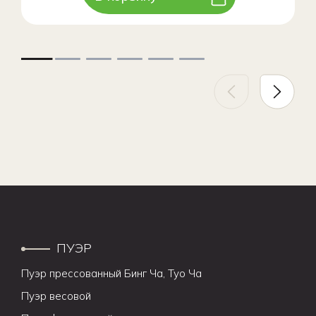
ПУЭР
Пуэр прессованный Бинг Ча, Туо Ча
Пуэр весовой