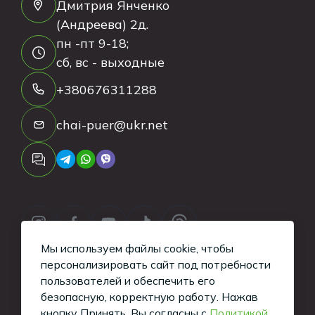
Дмитрия Янченко
(Андреева) 2д.
пн -пт 9-18;
сб, вс - выходные
+380676311288
chai-puer@ukr.net
Мы используем файлы cookie, чтобы
персонализировать сайт под потребности
пользователей и обеспечить его
безопасную, корректную работу.
Нажав
Copyright ©
2026
Tea-Puer. All Rights
кнопку Принять, Вы согласны с
Политикой