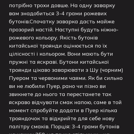
потрібно трохи довше. На одну заварку
вам знадобиться 3-4 грами рожевих
бутонів.Спочатку заварка дасть майже
прозорий настій. Наступні будуть ніжно-
рожевого кольору. Якість бутонів
китайської троянди оцінюється по їх
цілісності і кольором. Вони мають бути
пружні та яскраві. Бутони китайської
троянди цікаво заварювати з Шу (чорним)
Пуером та червоними чаями. Як би сильно
ви не любили Пуер, рано чи пізно ви
звикнете до нього та перестанете так
яскраво відчувати смак напою, саме в той
момент спробуйте додати в Пуер кілька
трояндочок та відкрийте для себе нову
палітру смаків. Порція: 3-4 грами бутонів