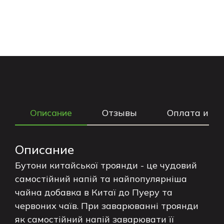
Описание
Отзывы
Оплата и до
Описание
Бутони китайської троянди - це чудовий
самостійний напій та найпопулярніша
чайна добавка в Китаї до Пуеру та
червоних чаїв. При заварюванні троянди
як самостійний напій заварювати її