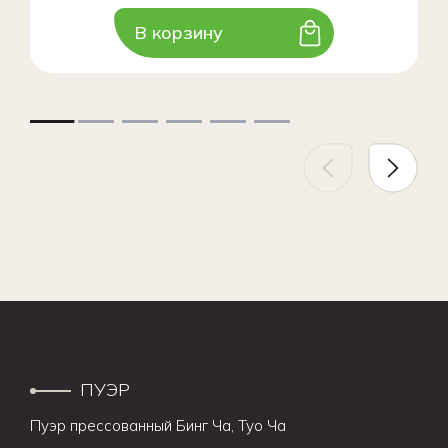
В корзину
ПУЭР
Пуэр прессованный Бинг Ча, Туо Ча