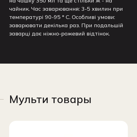
на чашку 350 мл та ще стільки ж - на
чайник. Час заварювання: 3-5 хвилин при
температурі 90-95 ° C. Особливі умови:
заварювати декілька раз. При подальшій
заварці дає ніжно-рожевий відтінок.
Мульти товары