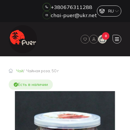
+380676311288
chai-puer@ukr.net
Каталог
0
О НАС
ОПТ
ДРОП
HORECA
Чай
Чайная роза, 50 г
ОПЛАТА И ДОСТАВКА
БЛОГ
Есть в наличии
НОВОСТИ
АКЦИИ
ОТЗЫВЫ
КОНТАКТЫ