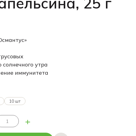
апельсина, 25 г
Османтус»
русовых
 солнечного утра
ение иммунитета
10 шт
+