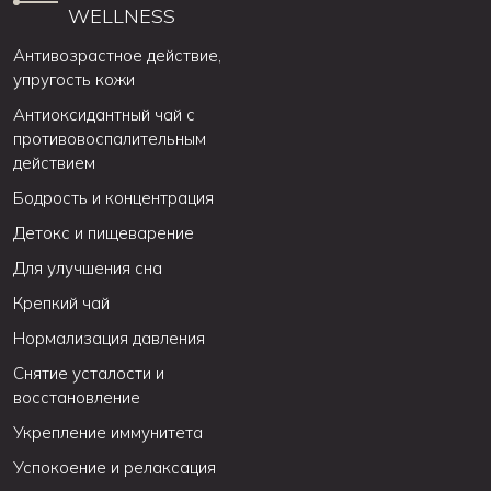
WELLNESS
Антивозрастное действие,
упругость кожи
Антиоксидантный чай с
противовоспалительным
действием
Бодрость и концентрация
Детокс и пищеварение
Для улучшения сна
Крепкий чай
Нормализация давления
Снятие усталости и
восстановление
Укрепление иммунитета
Успокоение и релаксация