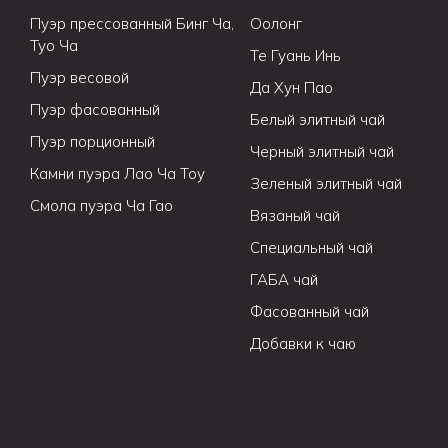
Пуэр прессованный Бинг Ча,
Оолонг
Туо Ча
Те Гуань Инь
Пуэр весовой
Да Хун Пао
Пуэр фасованный
Белый элитный чай
Пуэр порционный
Черный элитный чай
Камни пуэра Лао Ча Тоу
Зеленый элитный чай
Смола пуэра Ча Гао
Вязаный чай
Специальный чай
ГАБА чай
Фасованный чай
Добавки к чаю