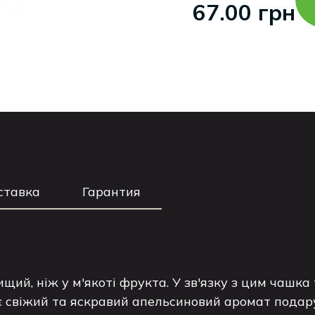
67.00 грн
ставка
Гарантия
вищий, ніж у м'якоті фрукта. У зв'язку з цим чашк
 свіжий та яскравий апельсиновий аромат подарує