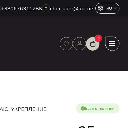
+380676311288
chai-puer@ukr.net
О НАС
0
ОПТ
ДРОП
HORECA
ОПЛАТА И ДОСТАВКА
БЛОГ
НОВОСТИ
АКЦИИ
ОТЗЫВЫ
ЧАЮ, УКРЕПЛЕНИЕ
Есть в наличии
КОНТАКТЫ