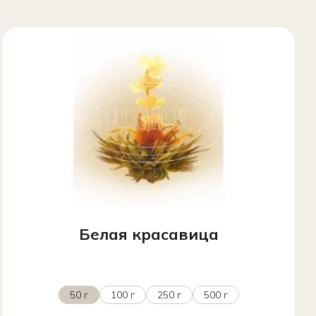
Белая красавица
50 г
100 г
250 г
500 г