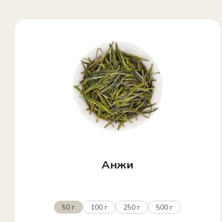
Анжи
50 г
100 г
250 г
500 г