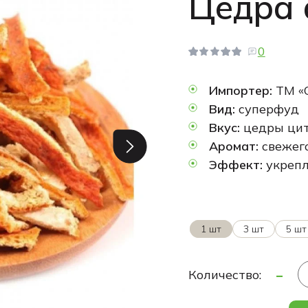
Цедра 
0
Импортер:
ТМ «
Вид:
суперфуд
Вкус:
цедры цит
Аромат:
свежего
Эффект:
укрепл
1 шт
3 шт
5 шт
-
Количество: