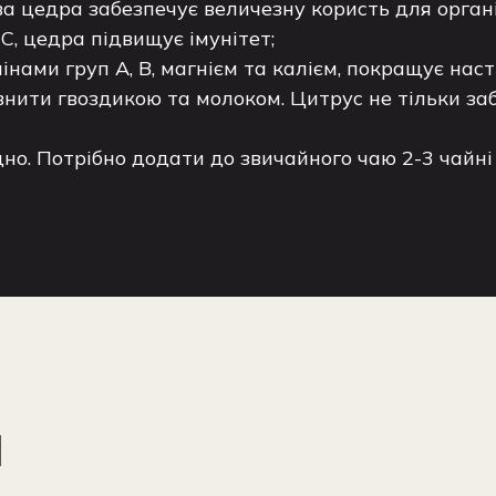
ва цедра забезпечує величезну користь для органі
 С, цедра підвищує імунітет;
інами груп А, В, магнієм та калієм, покращує нас
внити гвоздикою та молоком. Цитрус не тільки за
о. Потрібно додати до звичайного чаю 2-3 чайні
ы