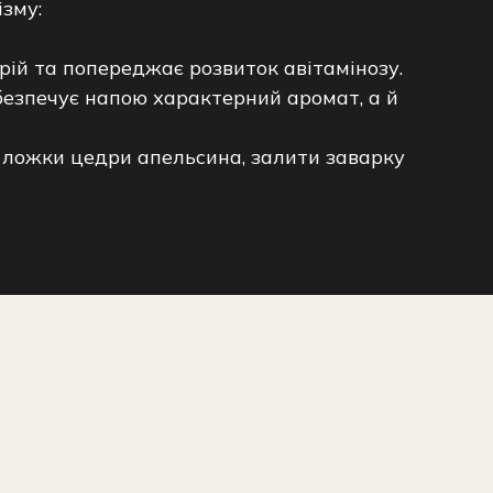
зму:
трій та попереджає розвиток авітамінозу.
безпечує напою характерний аромат, а й
 ложки цедри апельсина, залити заварку