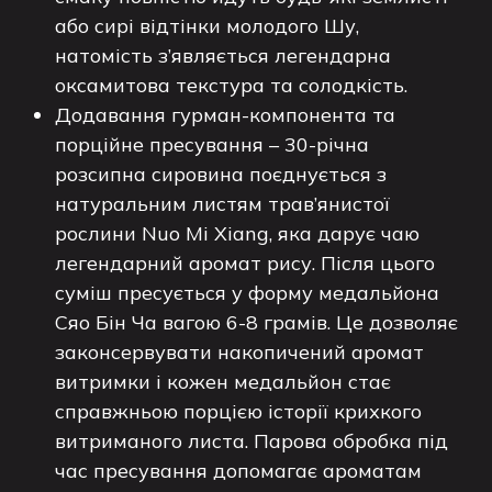
або сирі відтінки молодого Шу,
натомість з’являється легендарна
оксамитова текстура та солодкість.
Додавання гурман-компонента та
порційне пресування – 30-річна
розсипна сировина поєднується з
натуральним листям трав’янистої
рослини Nuo Mi Xiang, яка дарує чаю
легендарний аромат рису. Після цього
суміш пресується у форму медальйона
Сяо Бін Ча вагою 6-8 грамів. Це дозволяє
законсервувати накопичений аромат
витримки і кожен медальйон стає
справжньою порцією історії крихкого
витриманого листа. Парова обробка під
час пресування допомагає ароматам