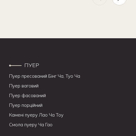
ПУЕР
Пуер пресований Бінг Ча, Туо Ча
Пуер ваговий
Пуер фасований
Пуер порційний
Камені пуеру Лао Ча Тоу
Смола пуеру Ча Гао