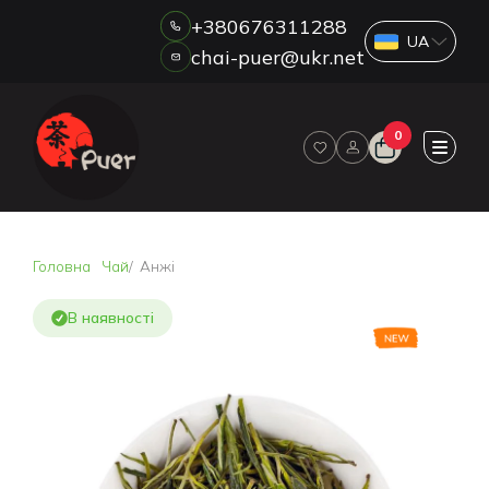
+380676311288
chai-puer@ukr.net
Каталог
0
ПРО НАС
ГУРТ
ДРОП
HORECA
Головна
Чай
Анжі
ОПЛАТА ТА ДОСТАВКА
БЛОГ
В наявності
НОВИНИ
АКЦІЇ
ВІДГУКИ
КОНТАКТИ