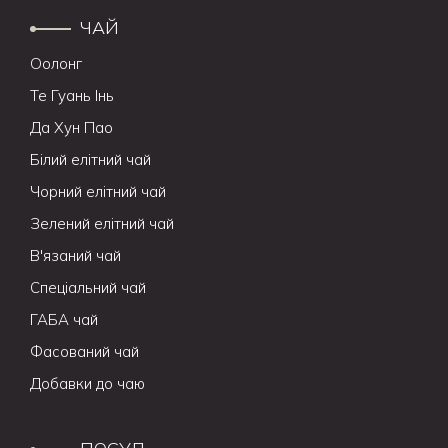
ЧАЙ
Оолонг
Те Гуань Інь
Да Хун Пао
Білий елітний чай
Чорний елітний чай
Зелений елітний чай
В'язаний чай
Спеціальний чай
ГАБА чай
Фасований чай
Добавки до чаю