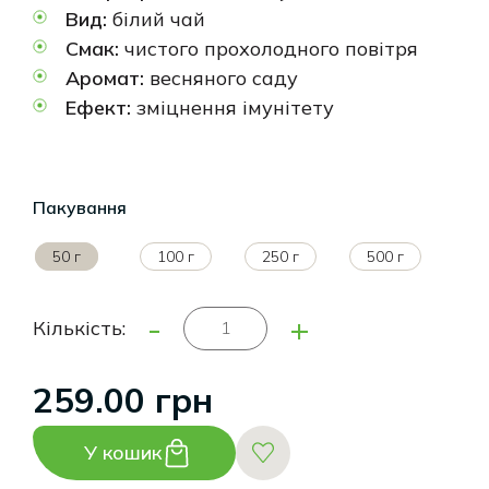
Вид:
білий чай
Смак:
чистого прохолодного повітря
Аромат:
весняного саду
Ефект:
зміцнення імунітету
Пакування
50 г
100 г
250 г
500 г
-
+
Кількість:
259.00 грн
У кошик