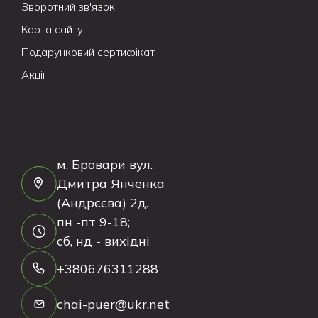
Зворотний зв'язок
Карта сайту
Подарунковий сертифікат
Акції
м. Бровари вул.
Дмитра Янченка
(Андрєєва) 2д.
пн -пт 9-18;
сб, нд - вихідні
+380676311288
chai-puer@ukr.net