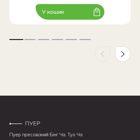
У кошик
ПУЕР
Пуер пресований Бінг Ча, Туо Ча