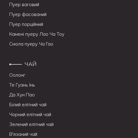
Пуер ваговий
Пуер фасований
Пуер порційний
Камені пуеру Лао Ча Тоу
Смола пуеру Ча Гао
ЧАЙ
Оолонг
Те Гуань Інь
Да Хун Пао
Білий елітний чай
Чорний елітний чай
Зелений елітний чай
В'язаний чай