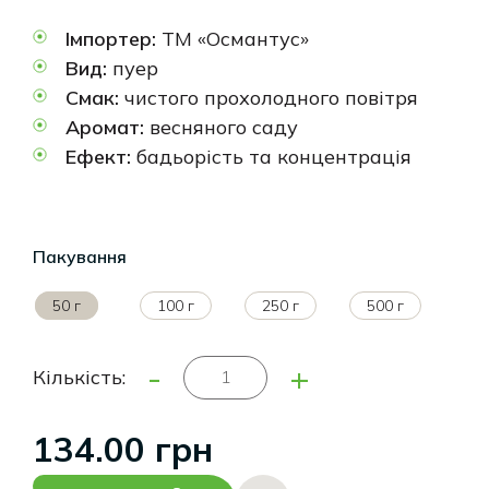
Імпортер:
ТМ «Османтус»
Вид:
пуер
Смак:
чистого прохолодного повітря
Аромат:
весняного саду
Ефект:
бадьорість та концентрація
Пакування
50 г
100 г
250 г
500 г
-
+
Кількість:
134.00 грн