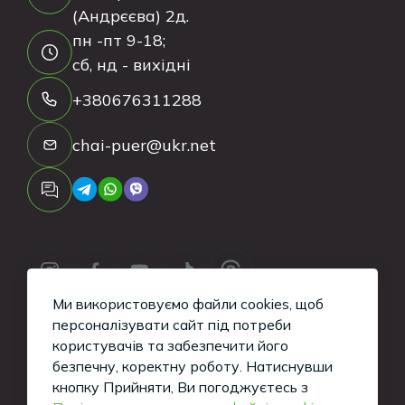
(Андрєєва) 2д.
пн -пт 9-18;
сб, нд - вихідні
+380676311288
chai-puer@ukr.net
Ми використовуємо файли cookies, щоб
персоналізувати сайт під потреби
користувачів та забезпечити його
безпечну, коректну роботу.
Натиснувши
Copyright ©
2026
Tea-Puer. All Rights
кнопку Прийняти, Ви погоджуєтесь з