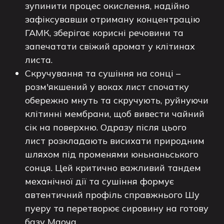
зупинити процес окислення, надійно
зафіксувавши отриману концентрацію
ГАМК, зберігає корисні речовини та
запечатати свіжий аромат у клітинах
листа.
Скручування та сушіння на сонці –
розм'якшений у воках лист спочатку
обережно мнуть та скручують, руйнуючи
клітинні мембрани, щоб вивести чайний
сік на поверхню. Одразу після цього
лист розкладають висихати природним
шляхом під променями юньнаньського
сонця. Цей критично важливий тандем
механічної дії та сушіння формує
автентичний профіль справжнього Шу
пуеру та перетворює сировину на готову
базу Маоча.