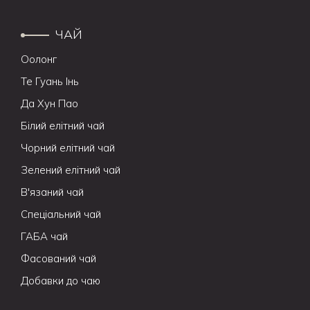
ЧАЙ
Оолонг
Те Гуань Інь
Да Хун Пао
Білий елітний чай
Чорний елітний чай
Зелений елітний чай
В'язаний чай
Спеціальний чай
ГАБА чай
Фасований чай
Добавки до чаю