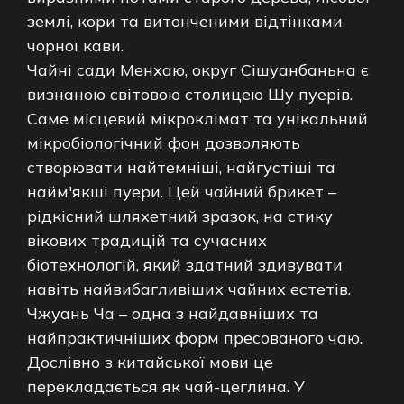
землі, кори та витонченими відтінками
чорної кави.
Чайні сади Менхаю, округ Сішуанбаньна є
визнаною світовою столицею Шу пуерів.
Саме місцевий мікроклімат та унікальний
мікробіологічний фон дозволяють
створювати найтемніші, найгустіші та
найм'якші пуери. Цей чайний брикет –
рідкісний шляхетний зразок, на стику
вікових традицій та сучасних
біотехнологій, який здатний здивувати
навіть найвибагливіших чайних естетів.
Чжуань Ча – одна з найдавніших та
найпрактичніших форм пресованого чаю.
Дослівно з китайської мови це
перекладається як чай-цеглина. У