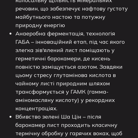
колосальну щільність мінеральних
речовин, що забезпечує нафтову густоту
майбутнього настою та потужну
природну енергію
Анаеробна ферментація, технологія
ГАБА – інноваційний етап, під час якого
злегка зів'ялений лист поміщають у
герметичні барокамери, де кисень
повністю заміщується азотом. Завдяки
цьому стресу глутамінова кислота в
чайному листі природним шляхом
трансформується у ГАМК (гамма-
аміномасляну кислоту) у рекордних
концентраціях.
Вбивство зелені Ша Цін – після
барокамер лист проходить класичну
термічну обробку у гарячих воках, щоб