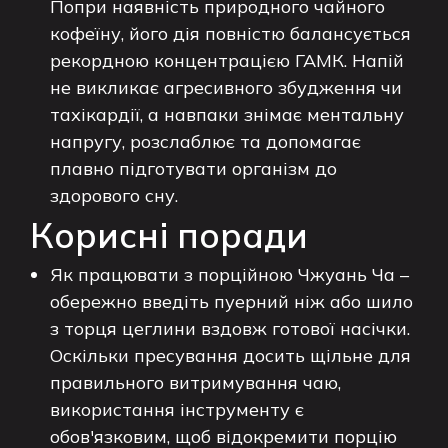
Попри наявність природного чайного
кофеїну, його дія повністю балансується
рекордною концентрацією ГАМК. Напій
не викликає агресивного збудження чи
тахікардії, а навпаки знімає ментальну
напругу, розслаблює та допомагає
плавно підготувати організм до
здорового сну.
Корисні поради
Як працювати з порційною Чжуань Ча –
обережно введіть пуерний ніж або шило
з торця цеглини вздовж готової насічки.
Оскільки пресування досить щільне для
правильного витримування чаю,
використання інструменту є
обов'язковим, щоб відокремити порцію