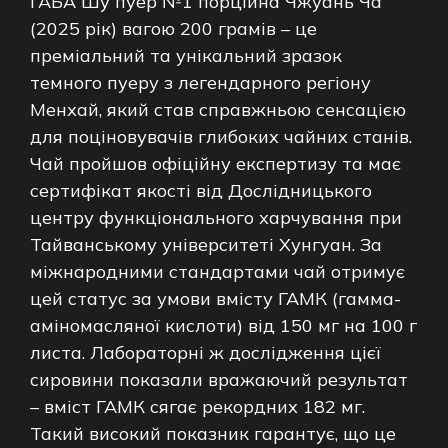
ГАБА Шу пуер №1 порційна Чжуань Ча
(2025 рік) вагою 200 грамів – це
преміальний та унікальний зразок
темного пуеру з легендарного регіону
Менхай, який став справжньою сенсацією
для поціновувачів глибоких чайних станів.
Чай пройшов офіційну експертизу та має
сертифікат якості від Дослідницького
центру функціонального харчування при
Тайванському університеті Хунгуан. За
міжнародними стандартами чай отримує
цей статус за умови вмісту ГАМК (гамма-
аміномасляної кислоти) від 150 мг на 100 г
листа. Лабораторні ж дослідження цієї
сировини показали вражаючий результат
– вміст ГАМК сягає рекордних 182 мг.
Такий високий показник гарантує, що це