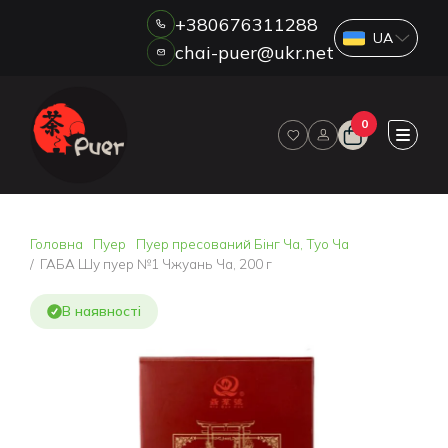
+380676311288
chai-puer@ukr.net
Каталог
0
ПРО НАС
ГУРТ
ДРОП
HORECA
Головна
Пуер
Пуер пресований Бінг Ча, Туо Ча
ОПЛАТА ТА ДОСТАВКА
ГАБА Шу пуер №1 Чжуань Ча, 200 г
БЛОГ
В наявності
НОВИНИ
АКЦІЇ
ВІДГУКИ
КОНТАКТИ