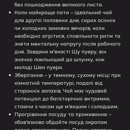
без пошкодження великого листа.
Коли найкраще пити – ідеальний чай
для другої половини дня, сирих осінніх
чи холодних зимових вечорів, коли
необхідно зігрітися, сповільнити ритм та
зняти ментальну напругу після робочого
дня. Завдяки м'якості Шу пуеру, він
значно лояльніший до шлунку, ніж
молоді Шен пуери.
Зберігання – у темному, сухому місці при
кімнатній температурі, подалі від
сторонніх запахів. Чай має чудовий
потенціал до багаторічної витримки,
стаючи з часом ще м'якшим і солодшим.
Прогрівання посуду та промивання –
обов'язково обдайте посуд окропом
перед заварюванням. Першу заварку