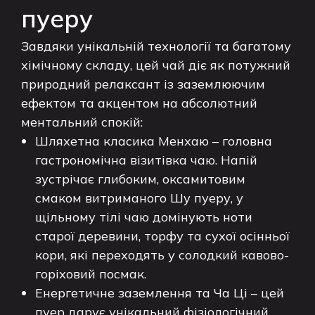
пуеру
Завдяки унікальній технології та багатому
хімічному складу, цей чай діє як потужний
природний релаксант із заземлюючим
ефектом та акцентом на абсолютний
ментальний спокій:
Шляхетна класика Менхаю – головна
гастрономічна візитівка чаю. Напій
зустрічає глибоким, оксамитовим
смаком витриманого Шу пуеру, у
щільному тілі чаю домінують ноти
старої деревини, торфу та сухої осінньої
кори, які переходять у солодкий кавово-
горіховий посмак.
Енергетичне заземлення та Ча Ці – цей
пуер дарує унікальний фізіологічний