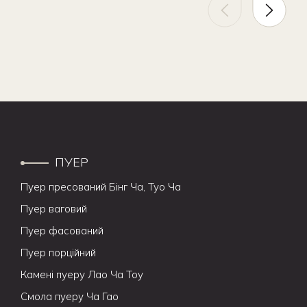
ПУЕР
Пуер пресований Бінг Ча, Туо Ча
Пуер ваговий
Пуер фасований
Пуер порційний
Камені пуеру Лао Ча Тоу
Смола пуеру Ча Гао