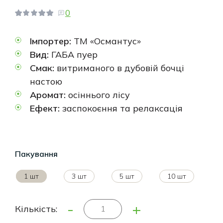
0
Імпортер:
ТМ «Османтус»
Вид:
ГАБА пуер
Смак:
витриманого в дубовій бочці
настою
Аромат:
осіннього лісу
Ефект:
заспокоєння та релаксація
Пакування
1 шт
3 шт
5 шт
10 шт
-
+
Кількість: