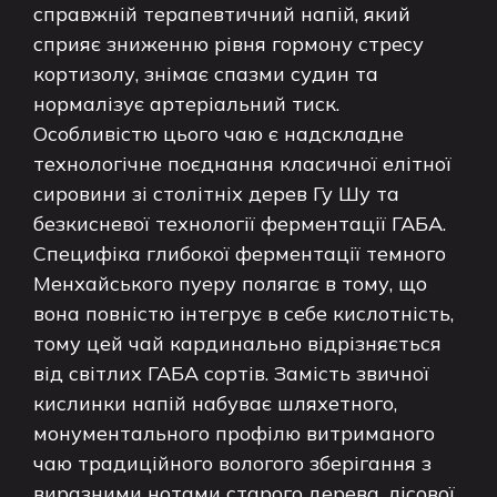
справжній терапевтичний напій, який
сприяє зниженню рівня гормону стресу
кортизолу, знімає спазми судин та
нормалізує артеріальний тиск.
Особливістю цього чаю є надскладне
технологічне поєднання класичної елітної
сировини зі столітніх дерев Гу Шу та
безкисневої технології ферментації ГАБА.
Специфіка глибокої ферментації темного
Менхайського пуеру полягає в тому, що
вона повністю інтегрує в себе кислотність,
тому цей чай кардинально відрізняється
від світлих ГАБА сортів. Замість звичної
кислинки напій набуває шляхетного,
монументального профілю витриманого
чаю традиційного вологого зберігання з
виразними нотами старого дерева, лісової