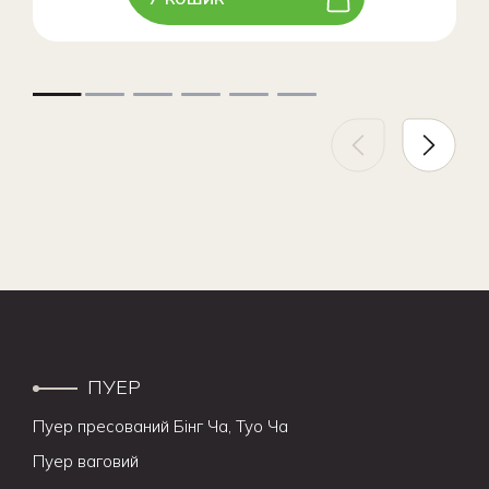
ПУЕР
Пуер пресований Бінг Ча, Туо Ча
Пуер ваговий