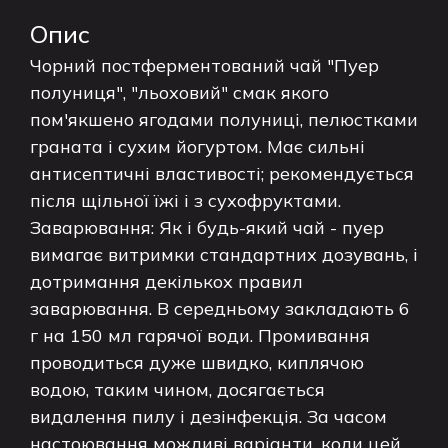
Опис
Чорний постферментований чай "Пуер
полуниця", "льоховий" смак якого
пом'якшено ягодами полуниці, пелюстками
граната і сухим йогуртом. Має сильні
антисептичні властивості; рекомендується
після щільної їжі і з сухофруктами.
Заварювання: Як і будь-який чай - пуер
вимагає витримки стандартних дозувань, і
дотримання декількох правил
заварювання. В середньому закладають 6
г на 150 мл гарячої води. Промивання
проводиться дуже швидко, киплячою
водою, таким чином, досягається
видалення пилу і дезінфекція. За часом
настоювання можливі варіанти, коли цей