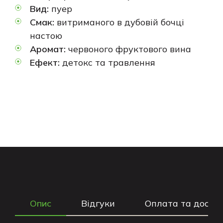
Вид:
пуер
Смак:
витриманого в дубовій бочці
настою
Аромат:
червоного фруктового вина
Ефект:
детокс та травлення
Опис
Відгуки
Оплата та доста