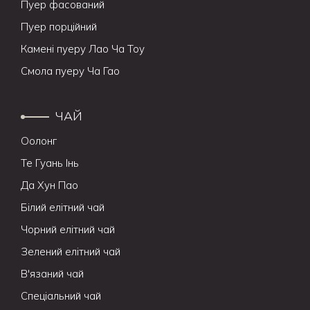
Пуер фасований
Пуер порційний
Камені пуеру Лао Ча Тоу
Смола пуеру Ча Гао
ЧАЙ
Оолонг
Те Гуань Інь
Да Хун Пао
Білий елітний чай
Чорний елітний чай
Зелений елітний чай
В'язаний чай
Спеціальний чай