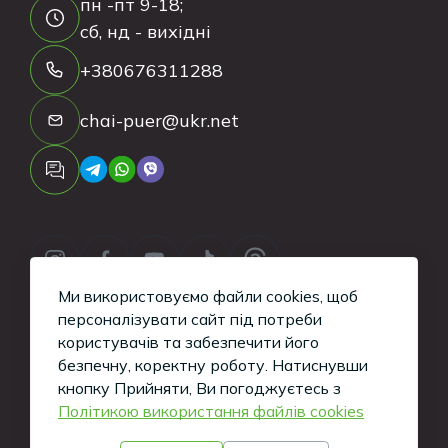
пн -пт 9-18;
сб, нд - вихідні
+380676311288
chai-puer@ukr.net
Ми використовуємо файли cookies, щоб
персоналізувати сайт під потреби
користувачів та забезпечити його
безпечну, коректну роботу.
Натиснувши
Copyright ©
2026
Tea-Puer. All Rights
кнопку Прийняти, Ви погоджуєтесь з
Політикою використання файлів cookies
Reserved.
Кажуть, такі сайти вміють робити хлопці з