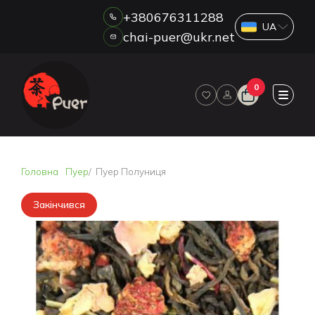
+380676311288
chai-puer@ukr.net
Каталог
0
ПРО НАС
ГУРТ
ДРОП
HORECA
Головна
Пуер
Пуер Полуниця
ОПЛАТА ТА ДОСТАВКА
БЛОГ
Закінчився
НОВИНИ
АКЦІЇ
ВІДГУКИ
КОНТАКТИ