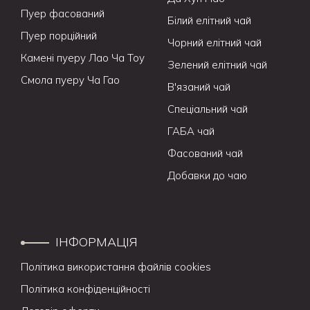
Пуер фасований
Білий елітний чай
Пуер порційний
Чорний елітний чай
Камені пуеру Лао Ча Тоу
Зелений елітний чай
Смола пуеру Ча Гао
В'язаний чай
Спеціальний чай
ГАБА чай
Фасований чай
Добавки до чаю
ІНФОРМАЦІЯ
Політика використання файлів cookies
Політика конфіденційності