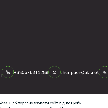
+380676311288
chai-puer@ukr.net
і
kies, щоб персоналізувати сайт під потреби