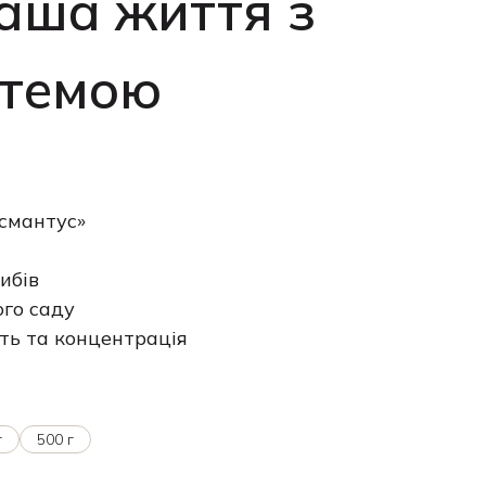
аша життя з
нтемою
смантус»
ибів
го саду
ть та концентрація
г
500 г