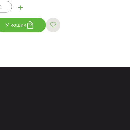
+
У кошик