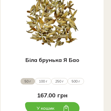
Біла брунька Я Бао
50 г
100 г
250 г
500 г
167.00 грн
У кошик