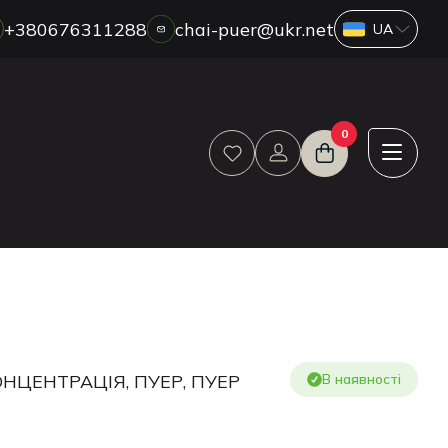
+380676311288
chai-puer@ukr.net
ПРО НАС
0
ГУРТ
ДРОП
HORECA
ОПЛАТА ТА ДОСТАВКА
БЛОГ
НОВИНИ
АКЦІЇ
ВІДГУКИ
ОНЦЕНТРАЦІЯ, ПУЕР, ПУЕР
В наявності
КОНТАКТИ