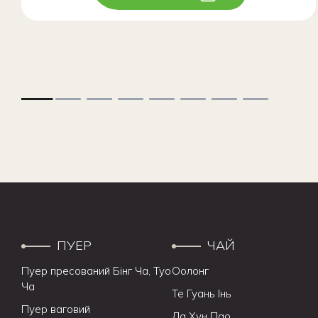
ПУЕР
ЧАЙ
Пуер пресований Бінг Ча, Туо
Оолонг
Ча
Те Гуань Інь
Пуер ваговий
Да Хун Пао