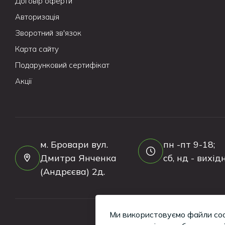
Договір оферти
Авторизація
Зворотний зв'язок
Карта сайту
Подарунковий сертифікат
Акції
м. Бровари вул.
пн -пт 9-18;
Дмитра Янченка
сб, нд - вихідн
(Андрєєва) 2д.
Ми використовуємо файли coo