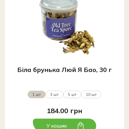
Біла брунька Люй Я Бао, 30 г
1 шт
3 шт
5 шт
10 шт
184.00 грн
У кошик