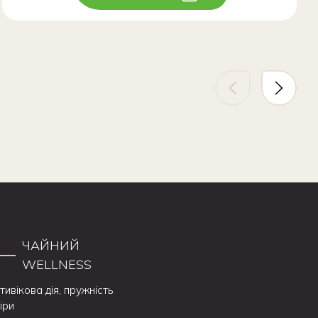
ЧАЙНИЙ
WELLNESS
тивікова дія, пружність
іри