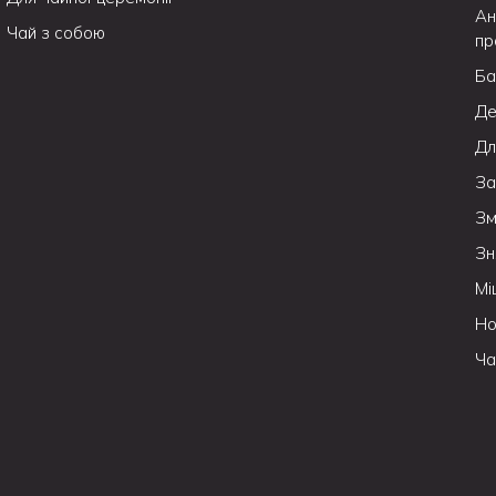
Ан
Чай з собою
пр
Ба
Де
Дл
За
Зм
Зн
Мі
Но
Ча