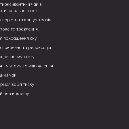
тиоксидантний чай з
отизапальною дією
дьорість та концентрація
токс та травлення
я покращення сну
спокоєння та релаксація
іцнення імунітету
яття втоми та відновлення
цний чай
рмалізація тиску
й без кофеїну