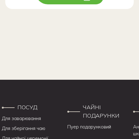
ПОСУД
ЧАЙНІ
ПОДАРУНКИ
Для заварювання
Пуер подарунковий
Ан
Для зберігання чаю
шк
Для чайної церемонії