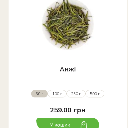
Анжі
50 г
100 г
250 г
500 г
259.00 грн
У кошик