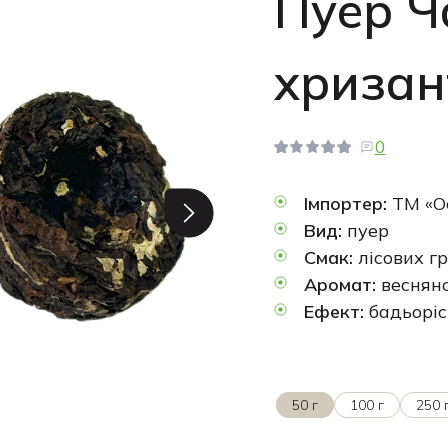
Пуер Ч
хриза
0
Імпортер:
ТМ «О
Вид:
пуер
Смак:
лісових гр
Аромат:
весняно
Ефект:
бадьоріс
50 г
100 г
250 