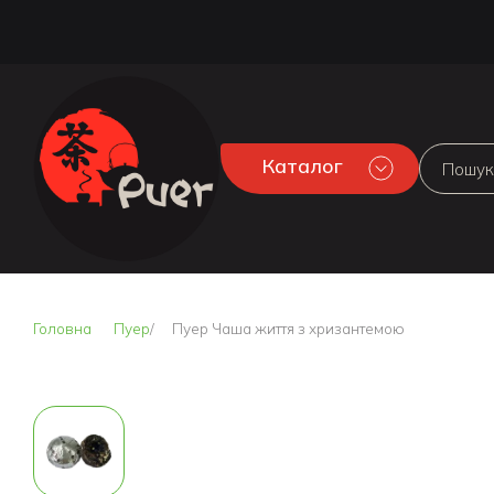
Каталог
Головна
Пуер
Пуер Чаша життя з хризантемою