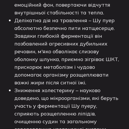
емоційний фон, повертаючи відчуття
внутрішньої стабільності та тепла.
Делікатна дія на травлення – Шу пуер
абсолютно безпечно пити натщесерце.
Завдяки глибокій ферментації він
позбавлений агресивних дубильних
речовин, м'яко обволікає слизову
оболонку шлунка, приємно зігріває ШКТ,
прискорює метаболізм і чудово
допомагає організму розщеплювати
важкі жири після ситної їжі.
Зниження холестерину – науково
доведено, що мікроорганізми, які беруть
участь у ферментації Шу пуеру,
сприяють розщепленню ліпідів,
очищенню судин та загальному