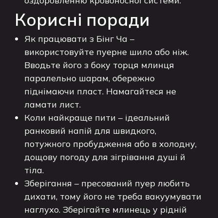
оздоровленню кровоносної системи.
Корисні поради
Як працювати з Бінг Ча –
використовуйте пуерне шило або ніж.
Вводьте його з боку торця млинця
паралельно шарам, обережно
піднімаючи пласт. Намагайтеся не
ламати лист.
Коли найкраще пити – ідеальний
ранковий напій для швидкого,
потужного пробудження або в холодну,
дощову погоду для зігрівання душі й
тіла.
Зберігання – пресований пуер любить
дихати, тому його не треба вакуумувати
наглухо. Зберігайте млинець у рідній