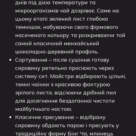
днів під дією температури та
мікроорганізмів чай дозріває. Саме на
цьому етапі зелений лист глибоко
темнішає, набуваючи свого фірмового
насиченого кольору та розкриваючи той
самий класичний менхайський
шоколадно-деревний профіль.
Сортування – після сушіння готову
сировину ретельно просіюють через
систему сит. Майстри відбирають цільні,
темні чаїнки з красивою фактурою
зрілого листа, відсіюючи дрібний пил
для досягнення бездоганної чистоти
майбутнього настою.
Класичне пресування – відібрану
сировину обдають парою і пресують у
традиційну форму Бінг Ча, млинець