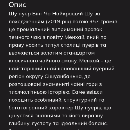
Опис
Шу пуер Бінг Ча Найкращий Шу за
походженням (2019 рік) вагою 357 грамів –
це преміальний витриманий зразок
темного чаю з повіту Менхай, який по
праву носить титул столиці пуерів та
вважається золотим стандартом
класичного чайного смаку. Менхай – це
найстаріший і найшанованіший пуерний
регіон округу Сішуанбаньна, де
розташовані знамениті чайні гори з
тисячолітньою історією. Саме звідси
походить особливий, структурний та
багатогранний характер Шу пуерів, що
цінується знавцями за його виразну
глибину, густоту та ідеальний баланс.