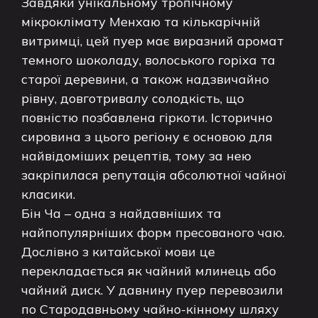
Завдяки унікальному тропічному
мікроклімату Менхаю та кількарічній
витримці, цей пуер має виразний аромат
темного шоколаду, волоського горіха та
старої деревини, а також надзвичайно
рівну, довготривалу солодкість, що
повністю позбавлена гіркоти. Історично
сировина з цього регіону є основою для
найвідоміших рецептів, тому за нею
закріпилася репутація абсолютної чайної
класики.
Бін Ча – одна з найдавніших та
найпопулярніших форм пресованого чаю.
Дослівно з китайської мови це
перекладається як чайний млинець або
чайний диск. У давнину пуер перевозили
по Стародавньому чайно-кінному шляху