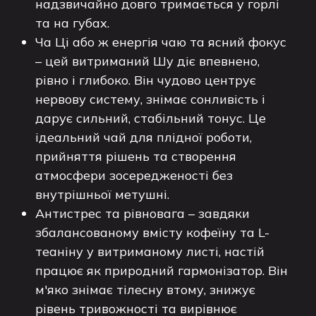
надзвичайно довго тримається у горлі
та на губах.
Ча Ці або ж енергія чаю та ясний фокус
– цей витриманий Шу діє впевнено,
рівно і глибоко. Він чудово центрує
нервову систему, знімає сонливість і
дарує сильний, стабільний тонус. Це
ідеальний чай для плідної роботи,
прийняття рішень та створення
атмосфери зосередженості без
внутрішньої метушні.
Антистрес та рівновага – завдяки
збалансованому вмісту кофеїну та L-
теаніну у витриманому листі, настій
працює як природний гармонізатор. Він
м'яко знімає тілесну втому, знижує
рівень тривожності та вирівнює