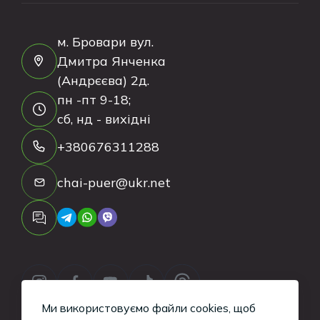
м. Бровари вул.
Дмитра Янченка
(Андрєєва) 2д.
пн -пт 9-18;
сб, нд - вихідні
+380676311288
chai-puer@ukr.net
Ми використовуємо файли cookies, щоб