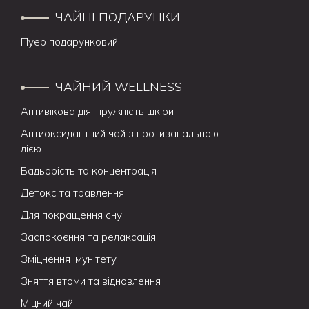
ЧАЙНІ ПОДАРУНКИ
Пуер подарунковий
ЧАЙНИЙ WELLNESS
Антивікова дія, пружність шкіри
Антиоксидантний чай з протизапальною
дією
Бадьорість та концентрація
Детокс та травлення
Для покращення сну
Заспокоєння та релаксація
Зміцнення імунітету
Зняття втоми та відновлення
Міцний чай