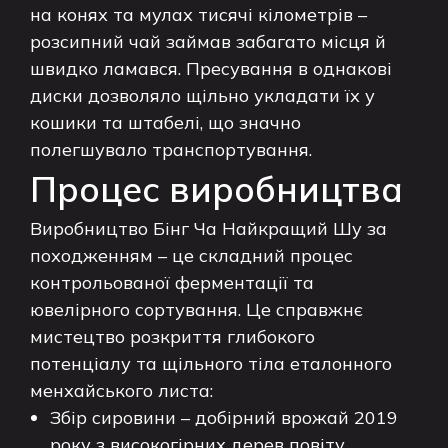
на конях та мулах тисячі кілометрів –
розсипний чай займав забагато місця й
швидко ламався. Пресування в однакові
диски дозволяло щільно укладати їх у
кошики та штабелі, що значно
полегшувало транспортування.
Процес виробництва
Виробництво Бінг Ча Найкращий Шу за
походженням – це складний процес
контрольованої ферментації та
ювелірного сортування. Це справжнє
мистецтво розкриття глибокого
потенціалу та щільного тіла еталонного
менхайського листа:
Збір сировини – добірний врожай 2019
року з високогірних дерев повіту