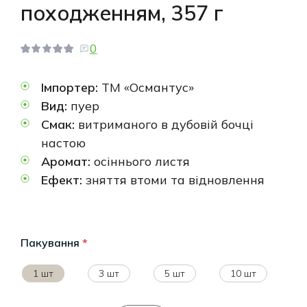
походженням, 357 г
0
Імпортер:
ТМ «Османтус»
Вид:
пуер
Смак:
витриманого в дубовій бочці
настою
Аромат:
осіннього листя
Ефект:
зняття втоми та відновлення
Пакування
*
1 шт
3 шт
5 шт
10 шт