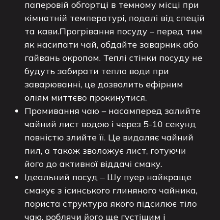
паперовій обгортці в темному місці при
кімнатній температурі, подалі від спецій
та кави.Прогрівання посуду – перед тим
як насипати чай, обдайте заварник або
гайвань окропом. Теплі стінки посуду не
будуть забирати тепло води при
заварюванні, це дозволить ефірним
оліям миттєво прокинутися.
Промивання чаю – насамперед залийте
чайний лист водою і через 5-10 секунд
повністю злийте її. Це видаляє чайний
пил, а також зволожує лист, готуючи
його до активної віддачі смаку.
Ідеальний посуд – Шу пуер найкраще
смакує з ісинського глиняного чайника,
пориста структура якого підсилює тіло
чаю, роблячи його ще густішим і