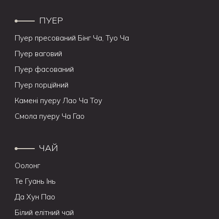
ПУЕР
Пуер пресований Бінг Ча, Туо Ча
Пуер ваговий
Пуер фасований
Пуер порційний
Камені пуеру Лао Ча Тоу
Смола пуеру Ча Гао
ЧАЙ
Оолонг
Те Гуань Інь
Да Хун Пао
Білий елітний чай