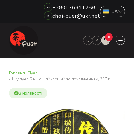
+380676311288
chai-puer@ukr.net
Каталог
0
ПРО НАС
ГУРТ
ДРОП
HORECA
Головна
Пуер
ОПЛАТА ТА ДОСТАВКА
Шу пуер Бін Ча Найкращий за походженням, 357 г
БЛОГ
В наявності
НОВИНИ
АКЦІЇ
ВІДГУКИ
КОНТАКТИ