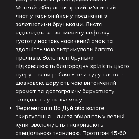
Менхай. Збирають зрілий, м'ясистий
лист у гармонійному поєднанні з
золотистими бруньками. Листя
відповідає за знамениту нафтову
густоту настою, насичений смак та
здатність чаю витримувати багато
проливів. Золотисті бруньки
підкреслюють благородну зрілість цього
пуеру – вони роблять текстуру настою
шовковою, дарують чаю витончений
аромат та довгограючу бархатисту
солодкість у післясмаку.
Ферментація Во Дуй або вологе
скиртування – листя збирають у великі
купи, зволожують і накривають
спеціальною тканиною. Протягом 45-60