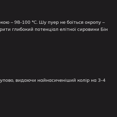
ою – 98-100 °C. Шу пуер не боїться окропу –
рити глибокий потенціал елітної сировини Бін
тупово, видаючи найнасиченіший колір на 3-4