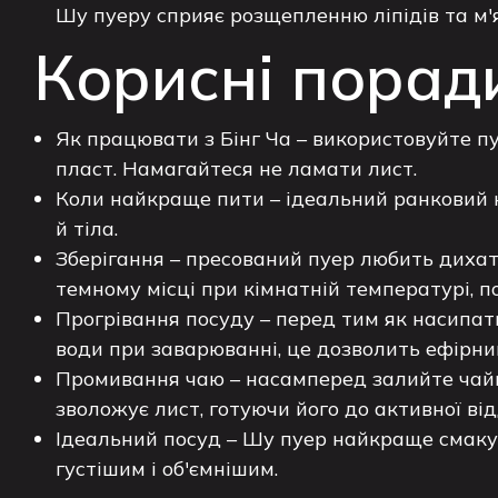
Шу пуеру сприяє розщепленню ліпідів та м
Корисні порад
Як працювати з Бінг Ча – використовуйте п
пласт. Намагайтеся не ламати лист.
Коли найкраще пити – ідеальний ранковий н
й тіла.
Зберігання – пресований пуер любить дихати
темному місці при кімнатній температурі, по
Прогрівання посуду – перед тим як насипати
води при заварюванні, це дозволить ефірни
Промивання чаю – насамперед залийте чайни
зволожує лист, готуючи його до активної від
Ідеальний посуд – Шу пуер найкраще смакує 
густішим і об'ємнішим.