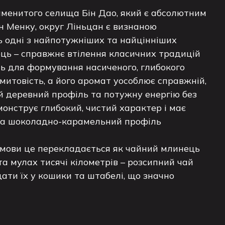
наменитого селища Бін Дао, який є абсолютним
он Менку, округ Ліньцан є визнаною
ь одні з найпотужніших та найцінніших
ець – справжнє втілення класичних традицій
ть для формування насиченого, глибокого
митовість, а його аромат уособлює справжній,
ий деревний профіль та потужну енергію без
монструє глибокий, чистий характер і має
 та шоколадно-карамельний профіль
ї мови це перекладається як чайний млинець
а мулах тисячі кілометрів – розсипний чай
ати їх у кошики та штабелі, що значно