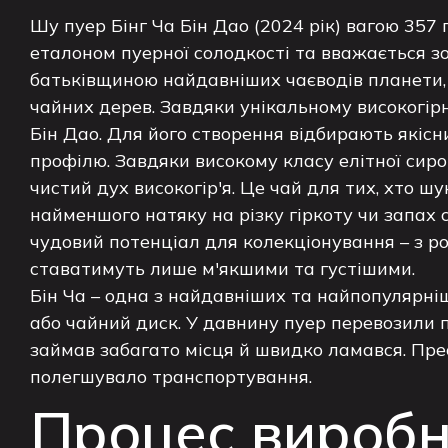
Шу пуер Бінг Ча Бін Дао (2024 рік) вагою 357
еталоном пуерної солодкості та вважається зо
батьківщиною найдавніших чаєводів планети, 
чайних дерев. Завдяки унікальному високогір
Бін Дао. Для його створення відбирають якісн
профілю. Завдяки високому класу елітної сир
чистий дух високогір'я. Це чай для тих, хто 
найменшого натяку на різку гіркоту чи запах 
чудовий потенціал для колекціонування – з 
ставатимуть лише м'якшими та густішими.
Бін Ча – одна з найдавніших та найпопулярні
або чайний диск. У давнину пуер перевозили 
займав забагато місця й швидко ламався. Пре
полегшувало транспортування.
Процес вироб