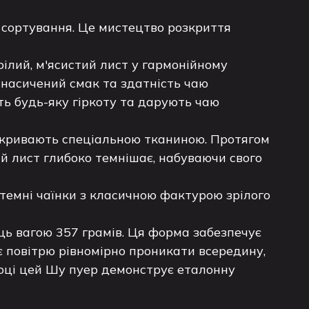
 сортування. Це мистецтво розкриття
рілий, м'ясистий лист у гармонійному
 насичений смак та здатність чаю
ть будь-яку гіркоту та дарують чаю
накривають спеціальною тканиною. Протягом
ий лист глибоко темнішає, набуваючи свого
 темні чаїнки з класичною фактурою зрілого
ць вагою 357 грамів. Ця форма забезпечує
є повітрю рівномірно проникати всередину,
році цей Шу пуер демонструє еталонну