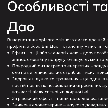
Особливості та
Дао
Використання зрілого елітного листа дає ней
профіль, а база Бін Дао – еталонну м'якість т
Ефект Ча Ці або ж енергія чаю – дарує особл
знімає емоційну напругу, очищує думки та 
Природний антистрес та енергетик – завдяки
але не викликає різких стрибків тиску, прис
Здоров'я шлунку та травлення – це один із
настій повністю позбавлений агресивних ду
важкості після ситної чи жирної їжі.
Зігріваючий ефект – напій ідеально розганяє
Зниження холестерину – науково доведено, 