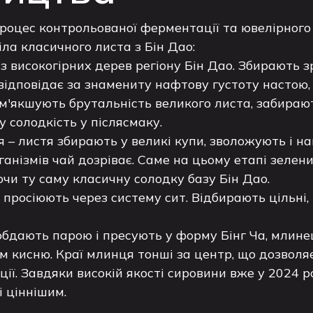
процес контрольованої ферментації та ювелірного
іла класичного листа з Бін Дао:
з високогірних дерев регіону Бін Дао. Збирають з
відповідає за знамениту нафтову густоту настою,
м'якшують брутальність великого листа, забираю
 солодкість у післясмаку.
 – листя збирають у великі купи, зволожують і 
ганізмів чай дозріває. Саме на цьому етапі зелен
чи ту саму класичну солодку базу Бін Дао.
 просіюють через систему сит. Відбирають цільні,
обдають парою і пресують у форму Бінг Ча, млине
м кисню. Краї млинця тонші за центр, що дозволя
ії. Завдяки високій якості сировини вже у 2024 
і ціннішим.