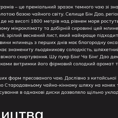
 грамів – це преміальний зразок темного чаю зі з
лотою базою чайного світу. Селище Бін Дао, регі
де на висоті 1800 метрів над рівнем моря ростут
ному мікроклімату та добірній сировині цей млин
ий, зрілий весняний лист, який найкраще підходи
овини млинець з перших днів має благородну окса
шукає знамениту льодяникову солодкість, шляхетн
свіжого скиртування. Шу пуер Бінг Ча Бінг Дао де
роками витримки його фірмовий солодкий аромат
ших форм пресованого чаю. Дослівно з китайсько
по Стародавньому чайно-кінному шляху на конях т
сування в однакові диски дозволяло щільно уклад
ництва