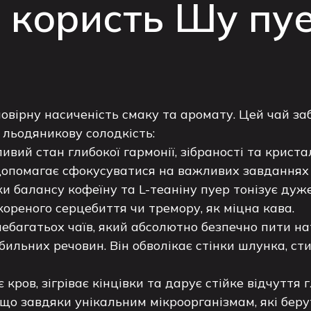
 користь Шу пуе
мовірну насиченість смаку та аромату. Цей чай з
а льодяникову солодкість:
ивий стан глибокої гармонії, зібраності та криста
допомагає сфокусуватися на важливих завданнях 
 балансу кофеїну та L-теаніну пуер тонізує дуже 
кореного серцебиття чи тремору, як міцна кава.
 небагатьох чаїв, який абсолютно безпечно пити н
бильних речовин. Він обволікає стінки шлунка, ст
 кров, зігріває кінцівки та дарує стійке відчуття
що завдяки унікальним мікроорганізмам, які беру