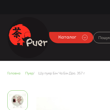
Каталог
Головна
Пуер
Шу пуер Бін Ча Бін Дао, 357 г