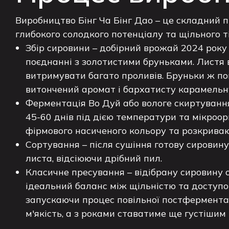
Виробництво Бінг Ча Бінг Дао – це складний 
глибокого солодкого потенціалу та щільного т
Збір сировини – добірний врожай 2024 року 
поєднанні з золотистими бруньками. Листя 
витримувати багато проливів. Бруньки ж по
витончений аромат і бархатисту карамельну
Ферментація Во Дуй або вологе скиртування
45-60 днів під дією температури та мікроор
фірмового насиченого кольору та розкриваю
Сортування – після сушіння готову сировину
листа, відсіюючи дрібний пил.
Класичне пресування – відібрану сировину 
ідеальний баланс між щільністю та доступо
запускаючи процес повільної постферментац
м'якість, а з роками ставатиме ще густішим 