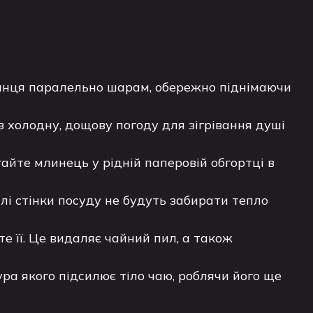
млинця паралельно шарам, обережно піднімаючи
 холодну, дощову погоду для зігрівання душі
айте млинець у рідній паперовій обгортці в
лі стінки посуду не будуть забирати тепло
е її. Це видаляє чайний пил, а також
ра якого підсилює тіло чаю, роблячи його ще