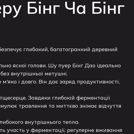
ру Бінг Ча Бінг
абезпечує глибокий, багатогранний деревний
льно ясної голови. Шу пуер Бінг Дао ідеально
без внутрішньої метушні.
м'яко і довго. Він дає заряд продуктивності,
атщесерце. Завдяки глибокій ферментації
имулює травлення та миттєво знімає відчуття
 глибокого внутрішнього тепла.
ть участь у ферментації, регулярне вживання