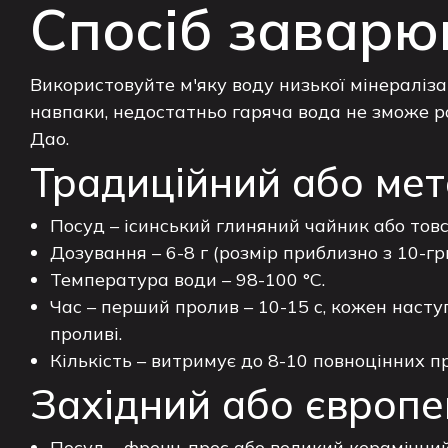
Спосіб заварю
Використовуйте м'яку воду низької мінераліза
навпаки, недостатньо гаряча вода не зможе р
Дао.
Традиційний або мет
Посуд – ісинський глиняний чайник або товс
Дозування – 6-8 г (розмір приблизно з 10-г
Температура води – 98-100 °C.
Час – перший пролив – 10-15 с, кожен насту
проливі.
Кількість – витримує до 8-10 повноцінних пр
Західний або європе
Посуд – френч-прес або великий керамічний