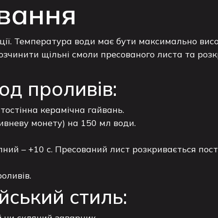
вання
ції. Температура води має бути максимально висок
озчинити щільні смоли пресованого листа та розк
од проливів:
тостінна керамічна гайвань.
ривневу монету) на 150 мл води.
пний – +10 с. Пресований лист розкривається пос
оливів.
йський стиль:
 чи скляний заварник.