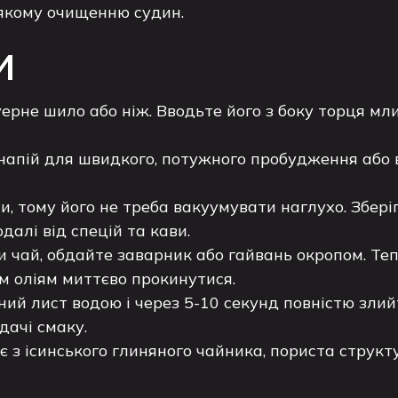
'якому очищенню судин.
и
уерне шило або ніж. Вводьте його з боку торця 
апій для швидкого, потужного пробудження або в
, тому його не треба вакуумувати наглухо. Зберіг
далі від спецій та кави.
 чай, обдайте заварник або гайвань окропом. Теп
м оліям миттєво прокинутися.
й лист водою і через 5-10 секунд повністю злийт
дачі смаку.
з ісинського глиняного чайника, пориста структу