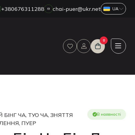
+380676311288
chai-puer@ukr.net
ПРО НАС
0
ГУРТ
ДРОП
HORECA
ОПЛАТА ТА ДОСТАВКА
БЛОГ
НОВИНИ
АКЦІЇ
ВІДГУКИ
БІНГ ЧА, ТУО ЧА, ЗНЯТТЯ
В наявності
КОНТАКТИ
ЛЕННЯ, ПУЕР