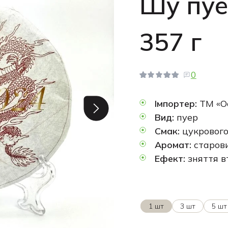
Шу пуе
357 г
0
Імпортер:
ТМ «О
Вид:
пуер
Смак:
цукрового
Аромат:
старови
Ефект:
зняття в
1 шт
3 шт
5 шт