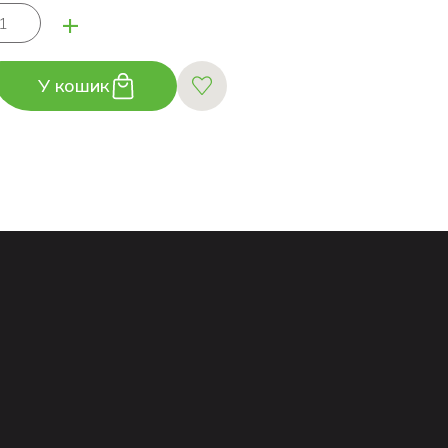
+
У кошик