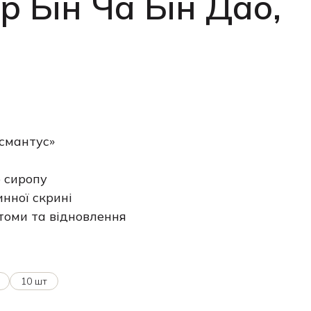
р Бін Ча Бін Дао,
смантус»
 сиропу
нної скрині
томи та відновлення
10 шт