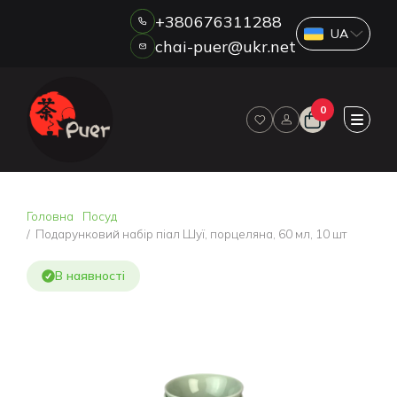
+380676311288
chai-puer@ukr.net
Каталог
0
ПРО НАС
ГУРТ
ДРОП
HORECA
Головна
Посуд
ОПЛАТА ТА ДОСТАВКА
Подарунковий набір піал Шуї, порцеляна, 60 мл, 10 шт
БЛОГ
В наявності
НОВИНИ
АКЦІЇ
ВІДГУКИ
КОНТАКТИ