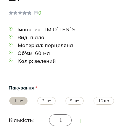
0
Імпортер:
ТМ O`LEN`S
Вид:
піала
Матеріал:
порцеляна
Об'єм:
60 мл
Колір:
зелений
Пакування
*
1 шт
3 шт
5 шт
10 шт
-
+
Кількість: