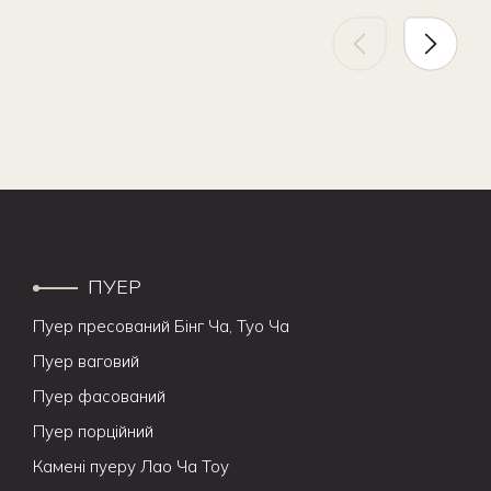
ПУЕР
Пуер пресований Бінг Ча, Туо Ча
Пуер ваговий
Пуер фасований
Пуер порційний
Камені пуеру Лао Ча Тоу