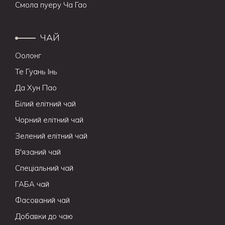
Смола пуеру Ча Гао
ЧАЙ
Оолонг
Те Гуань Інь
Да Хун Пао
Білий елітний чай
Чорний елітний чай
Зелений елітний чай
В'язаний чай
Спеціальний чай
ГАБА чай
Фасований чай
Добавки до чаю