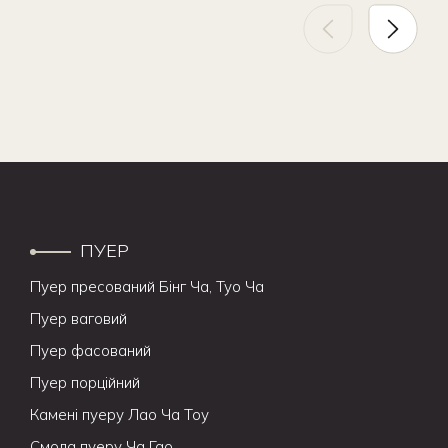
ПУЕР
Пуер пресований Бінг Ча, Туо Ча
Пуер ваговий
Пуер фасований
Пуер порційний
Камені пуеру Лао Ча Тоу
Смола пуеру Ча Гао