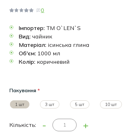
0
Імпортер:
ТМ O`LEN`S
Вид:
чайник
Матеріал:
ісинська глина
Об'єм:
1000 мл
Колір:
коричневий
Пакування
*
1 шт
3 шт
5 шт
10 шт
-
+
Кількість: