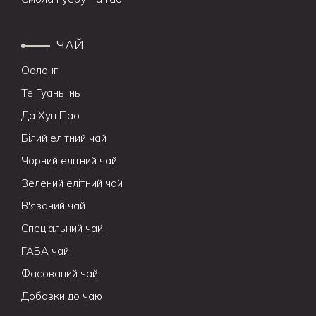
ЧАЙ
Оолонг
Те Гуань Інь
Да Хун Пао
Білий елітний чай
Чорний елітний чай
Зелений елітний чай
В'язаний чай
Спеціальний чай
ГАБА чай
Фасований чай
Добавки до чаю