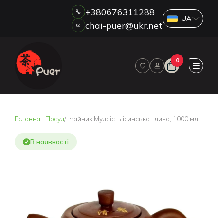
+380676311288
chai-puer@ukr.net
Каталог
0
ПРО НАС
ГУРТ
ДРОП
HORECA
Головна
Посуд
Чайник Мудрість ісинська глина, 1000 мл
ОПЛАТА ТА ДОСТАВКА
БЛОГ
В наявності
НОВИНИ
АКЦІЇ
ВІДГУКИ
КОНТАКТИ