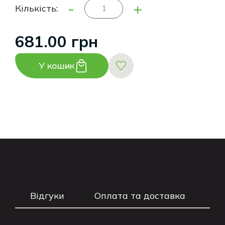
-
+
Кількість:
681.00 грн
У кошик
Відгуки
Оплата та доставка
Г