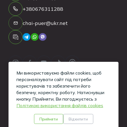
+380676311288
chai-puer@ukr.net
Ми використовуємо файли cookies, щоб
персоналізувати сайт під потреби
користувачів та забезпечити його
безпечну, коректну роботу.
Натиснувши
Copyright ©
2026
Tea-Puer. All Rights
кнопку Прийняти, Ви погоджуєтесь з
Політикою використання файлів cookies
Reserved.
Кажуть, такі сайти вміють робити хлопці з
Прийняти
Відхилити
iWeb