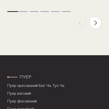
ПУЕР
Пуер пресований Бінг Ча, Туо Ча
Пуер ваговий
Пуер фасований
Пуер порційний