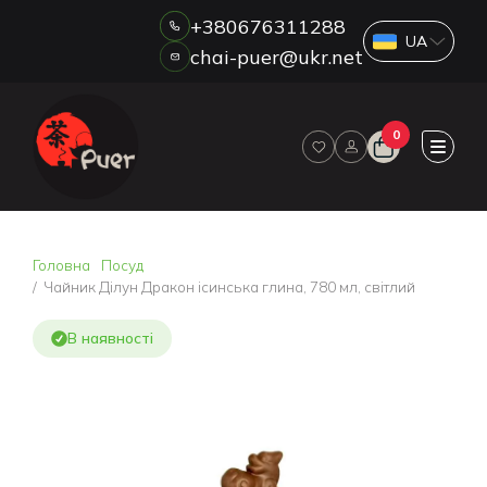
+380676311288
chai-puer@ukr.net
Каталог
0
ПРО НАС
ГУРТ
ДРОП
HORECA
Головна
Посуд
ОПЛАТА ТА ДОСТАВКА
Чайник Ділун Дракон ісинська глина, 780 мл, світлий
БЛОГ
В наявності
НОВИНИ
АКЦІЇ
ВІДГУКИ
КОНТАКТИ