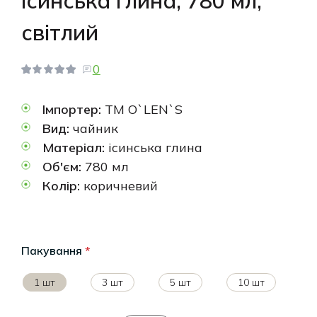
ісинська глина, 780 мл,
світлий
0
Імпортер:
ТМ O`LEN`S
Вид:
чайник
Матеріал:
ісинська глина
Об'єм:
780 мл
Колір:
коричневий
Пакування
*
1 шт
3 шт
5 шт
10 шт