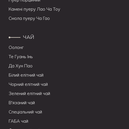
Камені пуеру Лао Ча Тоу
Смола пуеру Ча Гао
ЧАЙ
Оолонг
Те Гуань Інь
Да Хун Пао
Білий елітний чай
Чорний елітний чай
Зелений елітний чай
В'язаний чай
Спеціальний чай
ГАБА чай