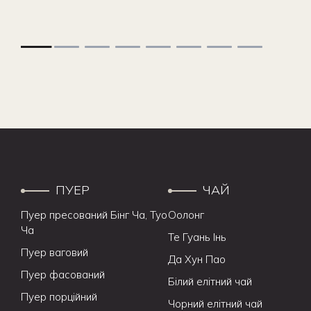
ПУЕР
ЧАЙ
Пуер пресований Бінг Ча, Туо
Оолонг
Ча
Те Гуань Інь
Пуер ваговий
Да Хун Пао
Пуер фасований
Білий елітний чай
Пуер порційний
Чорний елітний чай