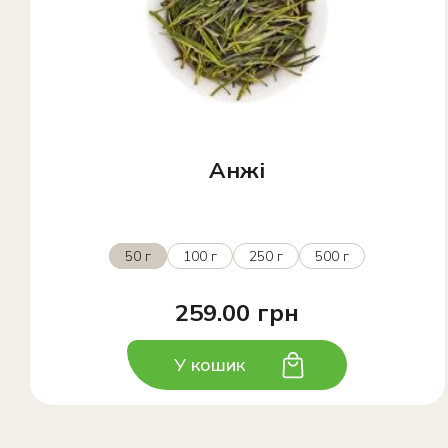
Анжі
50 г
100 г
250 г
500 г
259.00 грн
У кошик