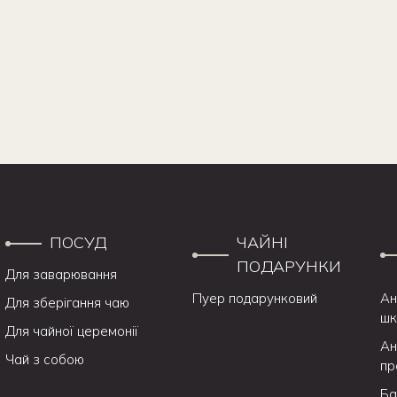
ПОСУД
ЧАЙНІ
ПОДАРУНКИ
Для заварювання
Пуер подарунковий
Ан
Для зберігання чаю
шк
Для чайної церемонії
Ан
Чай з собою
пр
Ба