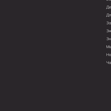
Де
Дл
За
Зм
Зн
Мі
Но
Ча