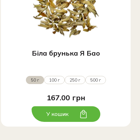
Біла брунька Я Бао
50 г
100 г
250 г
500 г
167.00 грн
У кошик