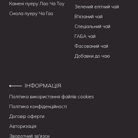
Камені пуеру Лао Ча Тоу
Зелений елітний чай
Смола пуеру Ча Гао
В'язаний чай
Спеціальний чай
ГАБА чай
Фасований чай
Добавки до чаю
ІНФОРМАЦІЯ
Політика використання файлів cookies
Політика конфіденційності
Договір оферти
Авторизація
Зворотний зв'язок