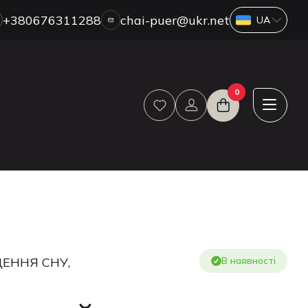
+380676311288
chai-puer@ukr.net
ПРО НАС
0
ГУРТ
ДРОП
HORECA
ОПЛАТА ТА ДОСТАВКА
БЛОГ
НОВИНИ
АКЦІЇ
ВІДГУКИ
ЕННЯ СНУ,
В наявності
КОНТАКТИ