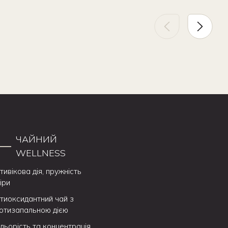
ЧАЙНИЙ
WELLNESS
тивікова дія, пружність
іри
тиоксидантний чай з
отизапальною дією
дьорість та концентрація