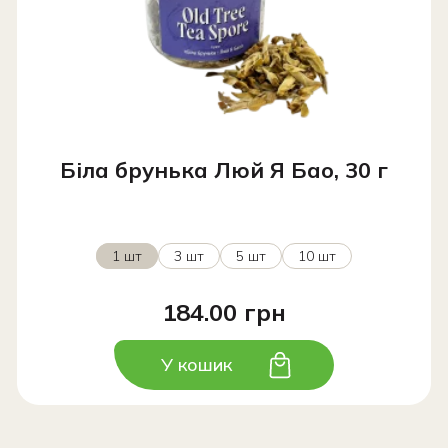
Біла брунька Люй Я Бао, 30 г
1 шт
3 шт
5 шт
10 шт
184.00 грн
У кошик