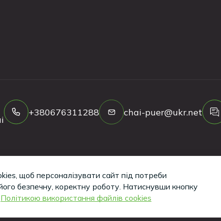
+380676311288
chai-puer@ukr.net
і
kies, щоб персоналізувати сайт під потреби
Copyright ©
2026
Tea-Puer. All Rights Reserved.
його безпечну, коректну роботу.
Натиснувши кнопку
з
Політикою використання файлів cookies
Кажуть, такі сайти вміють робити хлопці з iWeb