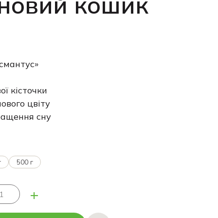
новий кошик
смантус»
ої кісточки
ового цвіту
ащення сну
г
500 г
+