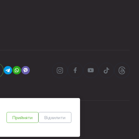
Прийняти
Відхилити