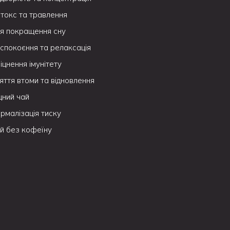
токс та травлення
я покращення сну
спокоєння та релаксація
іцнення імунітету
яття втоми та відновлення
цний чай
рмалізація тиску
й без кофеїну