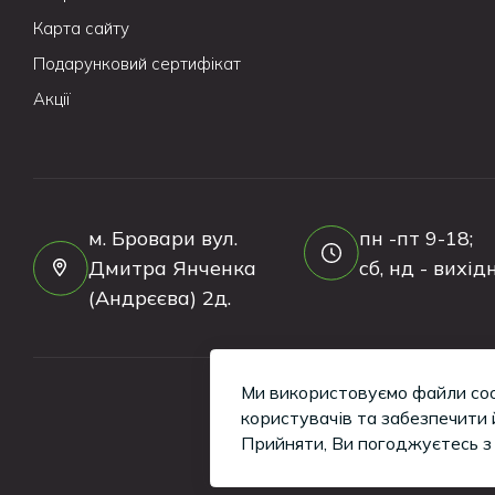
Карта сайту
Подарунковий сертифікат
Акції
м. Бровари вул.
пн -пт 9-18;
Дмитра Янченка
сб, нд - вихідн
(Андрєєва) 2д.
Ми використовуємо файли coo
користувачів та забезпечити 
Прийняти, Ви погоджуєтесь 