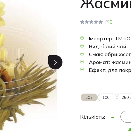
Жасми
0
Імпортер:
ТМ «О
Вид:
білий чай
Смак:
абрикосов
Аромат:
жасмин
Ефект:
для покр
50 г
100 г
250 
-
Кількість: