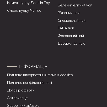
Камені пуеру Лао Ча Тоу
Зелений елітний чай
Смола пуеру Ча Гао
В'язаний чай
Спеціальний чай
ГАБА чай
Фасований чай
Добавки до чаю
ІНФОРМАЦІЯ
Політика використання файлів cookies
Політика конфіденційності
Договір оферти
Авторизація
Зворотний зв'язок