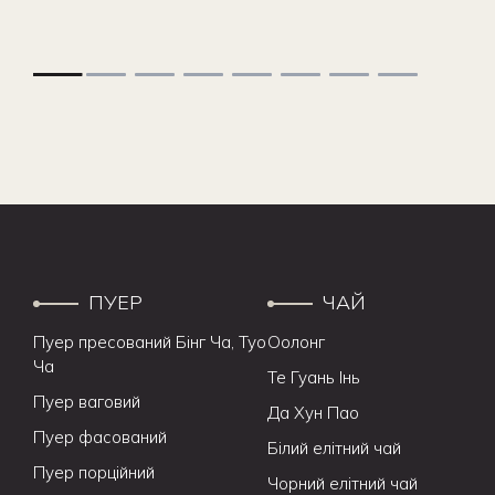
ПУЕР
ЧАЙ
Пуер пресований Бінг Ча, Туо
Оолонг
Ча
Те Гуань Інь
Пуер ваговий
Да Хун Пао
Пуер фасований
Білий елітний чай
Пуер порційний
Чорний елітний чай