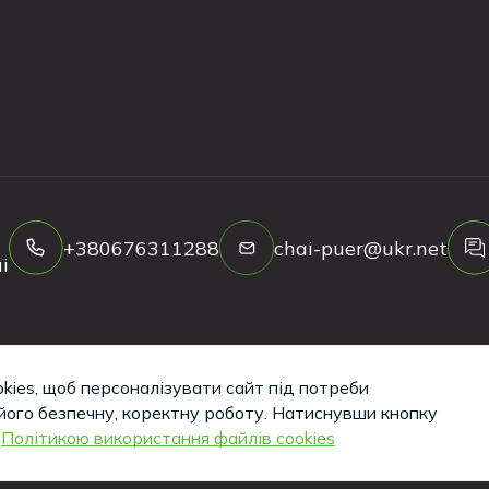
+380676311288
chai-puer@ukr.net
і
kies, щоб персоналізувати сайт під потреби
Copyright ©
2026
Tea-Puer. All Rights Reserved.
його безпечну, коректну роботу.
Натиснувши кнопку
з
Політикою використання файлів cookies
Кажуть, такі сайти вміють робити хлопці з iWeb