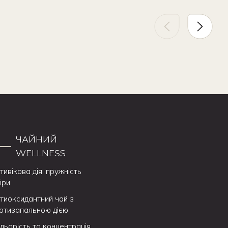
ЧАЙНИЙ
WELLNESS
тивікова дія, пружність
іри
тиоксидантний чай з
отизапальною дією
дьорість та концентрація