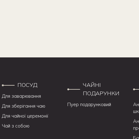
ПОСУД
ЧАЙНІ
ПОДАРУНКИ
Для заварювання
Пуер подарунковий
Ан
Для зберігання чаю
шк
Для чайної церемонії
Ан
Чай з собою
пр
Ба