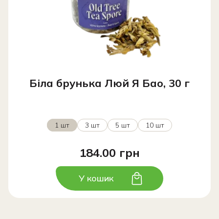
Біла брунька Люй Я Бао, 30 г
1 шт
3 шт
5 шт
10 шт
184.00 грн
У кошик