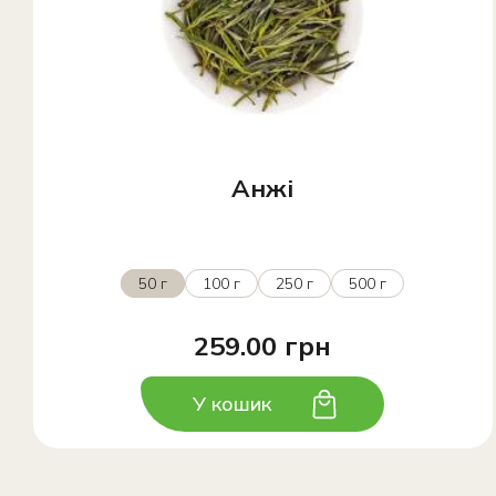
Анжі
50 г
100 г
250 г
500 г
259.00 грн
У кошик