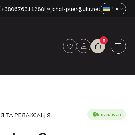
+380676311288
chai-puer@ukr.net
ПРО НАС
0
ГУРТ
ДРОП
HORECA
ОПЛАТА ТА ДОСТАВКА
БЛОГ
НОВИНИ
АКЦІЇ
ВІДГУКИ
Я ТА РЕЛАКСАЦІЯ,
В наявності
КОНТАКТИ