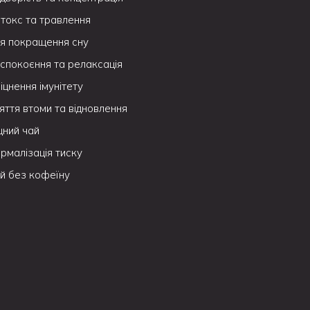
токс та травлення
я покращення сну
спокоєння та релаксація
іцнення імунітету
яття втоми та відновлення
цний чай
рмалізація тиску
й без кофеїну