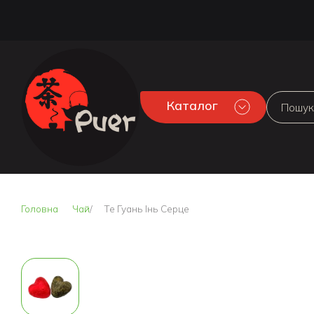
Каталог
Головна
Чай
Те Гуань Інь Серце