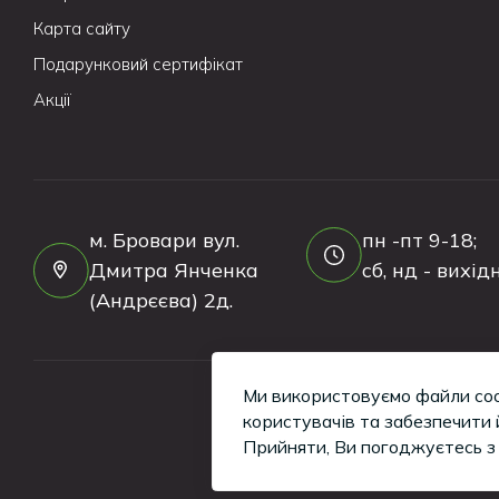
Карта сайту
Подарунковий сертифікат
Акції
м. Бровари вул.
пн -пт 9-18;
Дмитра Янченка
сб, нд - вихідн
(Андрєєва) 2д.
Ми використовуємо файли coo
користувачів та забезпечити 
Прийняти, Ви погоджуєтесь 