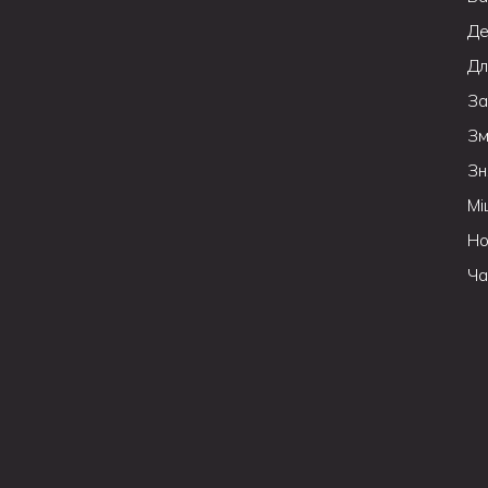
Де
Дл
За
Зм
Зн
Мі
Но
Ча