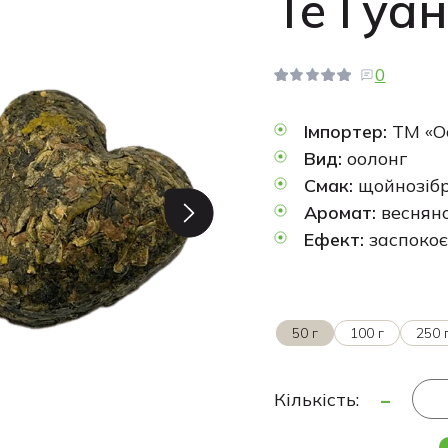
Те Гуан
0
Імпортер:
ТМ «О
Вид:
оолонг
Смак:
щойнозібр
Аромат:
весняно
Ефект:
заспокоє
50 г
100 г
250 
-
Кількість: