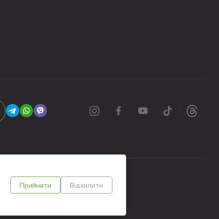
Прийняти
Відхилити