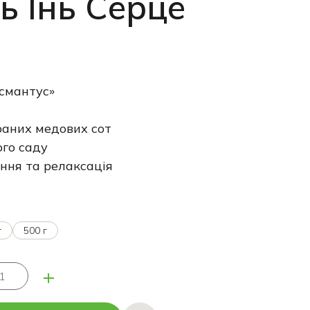
ь Інь Серце
смантус»
аних медових сот
го саду
ння та релаксація
г
500 г
+