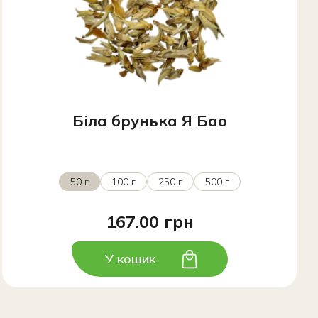
Біла брунька Я Бао
50 г
100 г
250 г
500 г
167.00 грн
У кошик