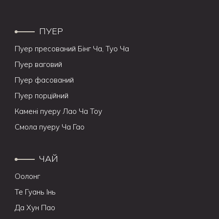
ПУЕР
Пуер пресований Бінг Ча, Туо Ча
Пуер ваговий
Пуер фасований
Пуер порційний
Камені пуеру Лао Ча Тоу
Смола пуеру Ча Гао
ЧАЙ
Оолонг
Те Гуань Інь
Да Хун Пао