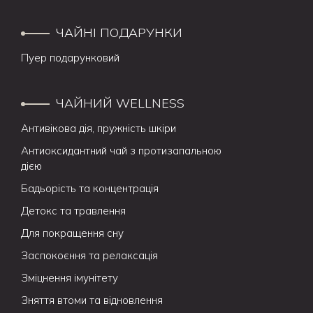
ЧАЙНІ ПОДАРУНКИ
Пуер подарунковий
ЧАЙНИЙ WELLNESS
Антивікова дія, пружність шкіри
Антиоксидантний чай з протизапальною
дією
Бадьорість та концентрація
Детокс та травлення
Для покращення сну
Заспокоєння та релаксація
Зміцнення імунітету
Зняття втоми та відновлення