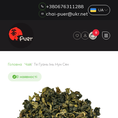
+380676311288
chai-puer@ukr.net
Каталог
0
ПРО НАС
ГУРТ
ДРОП
HORECA
Головна
Чай
Те Гуань Інь Нун Сян
ОПЛАТА ТА ДОСТАВКА
БЛОГ
В наявності
НОВИНИ
АКЦІЇ
ВІДГУКИ
КОНТАКТИ