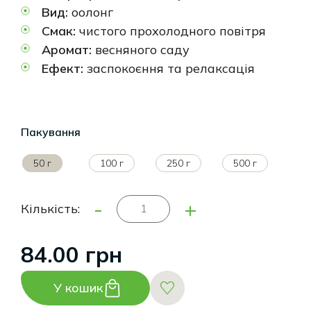
Вид:
оолонг
Смак:
чистого прохолодного повітря
Аромат:
весняного саду
Ефект:
заспокоєння та релаксація
Пакування
50 г
100 г
250 г
500 г
-
+
Кількість:
84.00 грн
У кошик