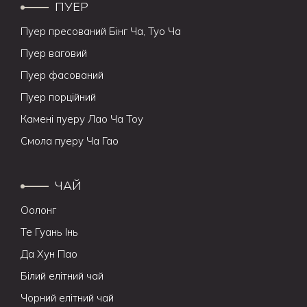
ПУЕР
Пуер пресований Бінг Ча, Туо Ча
Пуер ваговий
Пуер фасований
Пуер порційний
Камені пуеру Лао Ча Тоу
Смола пуеру Ча Гао
ЧАЙ
Оолонг
Те Гуань Інь
Да Хун Пао
Білий елітний чай
Чорний елітний чай