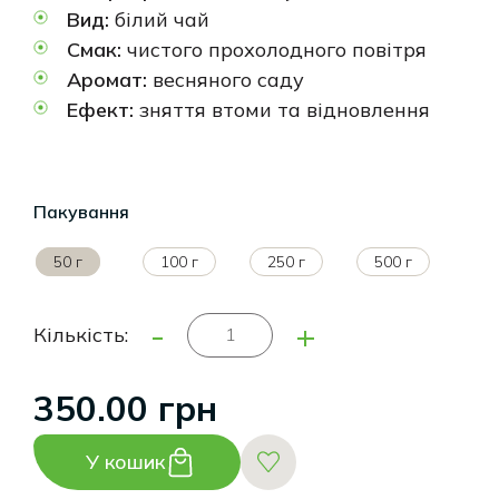
Вид:
білий чай
Смак:
чистого прохолодного повітря
Аромат:
весняного саду
Ефект:
зняття втоми та відновлення
Пакування
50 г
100 г
250 г
500 г
-
+
Кількість:
350.00 грн
У кошик