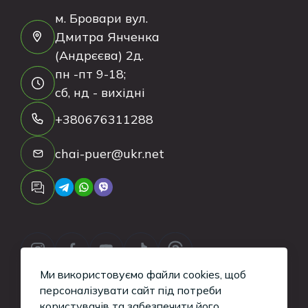
м. Бровари вул.
Дмитра Янченка
(Андрєєва) 2д.
пн -пт 9-18;
сб, нд - вихідні
+380676311288
chai-puer@ukr.net
Ми використовуємо файли cookies, щоб
персоналізувати сайт під потреби
користувачів та забезпечити його