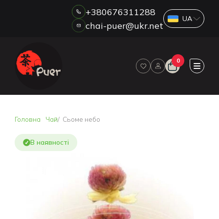
+380676311288
chai-puer@ukr.net
Каталог
0
ПРО НАС
ГУРТ
ДРОП
HORECA
Головна
Чай
Сьоме небо
ОПЛАТА ТА ДОСТАВКА
БЛОГ
В наявності
НОВИНИ
АКЦІЇ
ВІДГУКИ
КОНТАКТИ