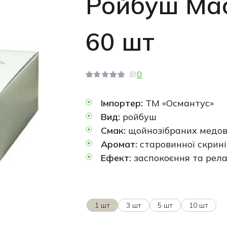
Ройбуш Маса
60 шт
0
Імпортер:
ТМ «Османтус»
Вид:
ройбуш
Смак:
щойнозібраних медов
Аромат:
старовинної скрині
Ефект:
заспокоєння та рела
1 шт
3 шт
5 шт
10 шт