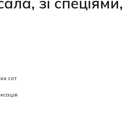
ла, зі спеціями,
их сот
ксація