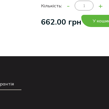
-
+
Кількість:
662.00 грн
У коши
арантія