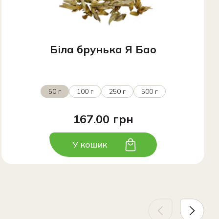
Біла брунька Я Бао
50 г
100 г
250 г
500 г
167.00 грн
У кошик