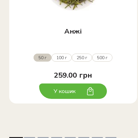
Анжі
50 г
100 г
250 г
500 г
259.00 грн
У кошик