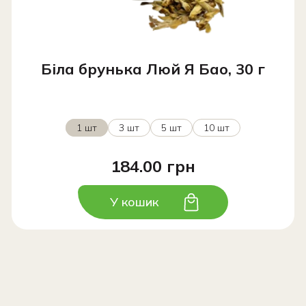
Біла брунька Люй Я Бао, 30 г
1 шт
3 шт
5 шт
10 шт
184.00 грн
У кошик