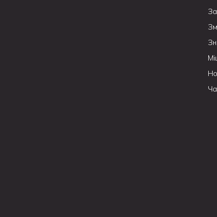
За
Зм
Зн
Мі
Но
Ча