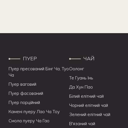
ПУЕР
ЧАЙ
Пуер пресований Бінг Ча, Туо
Оолонг
Ча
Те Гуань Інь
Пуер ваговий
Да Хун Пао
Пуер фасований
Білий елітний чай
Пуер порційний
Чорний елітний чай
Камені пуеру Лао Ча Тоу
Зелений елітний чай
Смола пуеру Ча Гао
В'язаний чай