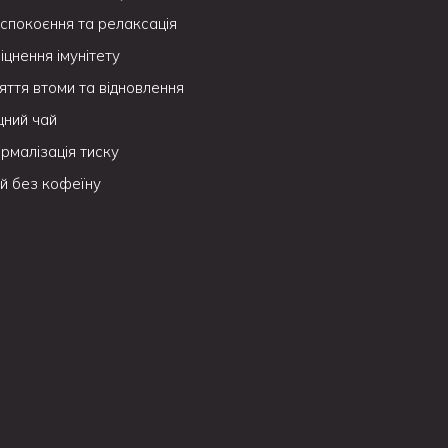
спокоєння та релаксація
іцнення імунітету
яття втоми та відновлення
цний чай
рмалізація тиску
й без кофеїну