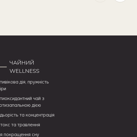
ЧАЙНИЙ
WELLNESS
тивікова дія, пружність
іри
тиоксидантний чай з
отизапальною дією
дьорість та концентрація
токс та травлення
я покращення сну