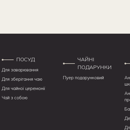
ПОСУД
ЧАЙНІ
ПОДАРУНКИ
Для заварювання
Пуер подарунковий
Ан
Для зберігання чаю
шк
Для чайної церемонії
Ан
Чай з собою
пр
Ба
Де
Дл