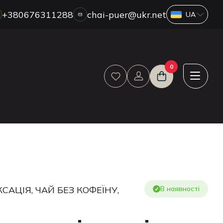
+380676311288
chai-puer@ukr.net
ПРО НАС
0
ГУРТ
ДРОП
HORECA
ОПЛАТА ТА ДОСТАВКА
БЛОГ
НОВИНИ
АКЦІЇ
ВІДГУКИ
САЦІЯ, ЧАЙ БЕЗ КОФЕЇНУ,
В наявності
КОНТАКТИ