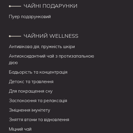
ЧАЙНІ ПОДАРУНКИ
Пуер подарунковий
ЧАЙНИЙ WELLNESS
Антивікова дія, пружність шкіри
Антиоксидантний чай з протизапальною
дією
Бадьорість та концентрація
Детокс та травлення
Для покращення сну
Заспокоєння та релаксація
Зміцнення імунітету
Зняття втоми та відновлення
Міцний чай