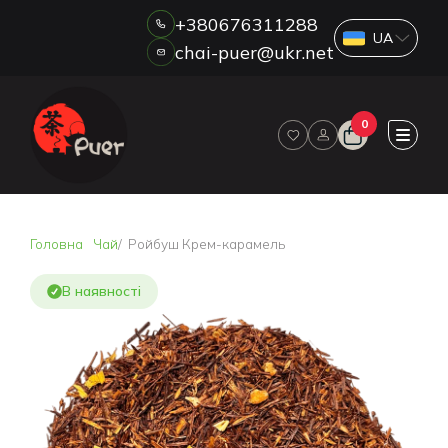
+380676311288
chai-puer@ukr.net
Каталог
0
ПРО НАС
ГУРТ
ДРОП
HORECA
Головна
Чай
Ройбуш Крем-карамель
ОПЛАТА ТА ДОСТАВКА
БЛОГ
В наявності
НОВИНИ
АКЦІЇ
ВІДГУКИ
КОНТАКТИ