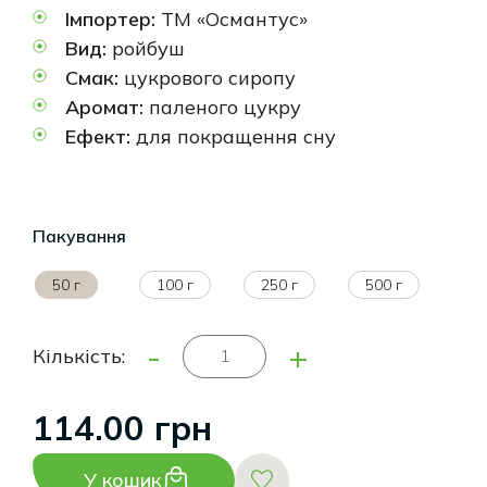
Імпортер:
ТМ «Османтус»
Вид:
ройбуш
Смак:
цукрового сиропу
Аромат:
паленого цукру
Ефект:
для покращення сну
Пакування
50 г
100 г
250 г
500 г
-
+
Кількість:
114.00 грн
У кошик