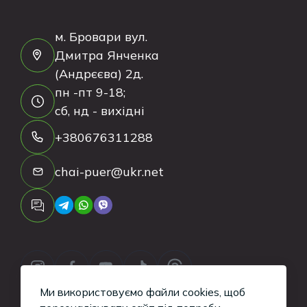
м. Бровари вул.
Дмитра Янченка
(Андрєєва) 2д.
пн -пт 9-18;
сб, нд - вихідні
+380676311288
chai-puer@ukr.net
Ми використовуємо файли cookies, щоб