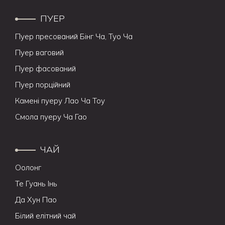
ПУЕР
Пуер пресований Бінг Ча, Туо Ча
Пуер ваговий
Пуер фасований
Пуер порційний
Камені пуеру Лао Ча Тоу
Смола пуеру Ча Гао
ЧАЙ
Оолонг
Те Гуань Інь
Да Хун Пао
Білий елітний чай