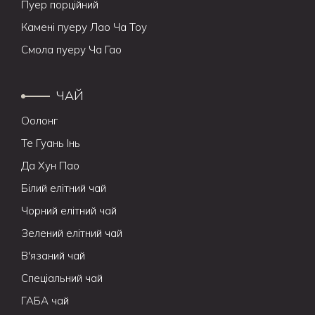
Пуер порційний
Камені пуеру Лао Ча Тоу
Смола пуеру Ча Гао
ЧАЙ
Оолонг
Те Гуань Інь
Да Хун Пао
Білий елітний чай
Чорний елітний чай
Зелений елітний чай
В'язаний чай
Спеціальний чай
ГАБА чай