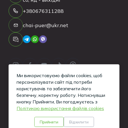
+380676311288
chai-puer@ukr.net
Ми використовуємо файли cookies, щоб
персоналізувати сайт під потреби
користувачів та забезпечити його
безпечну, коректну роботу.
Натиснувши
Copyright ©
2026
Tea-Puer. All Rights
кнопку Прийняти, Ви погоджуєтесь з
Політикою використання файлів cookies
Reserved.
Кажуть, такі сайти вміють робити хлопці з
Прийняти
Відхилити
iWeb