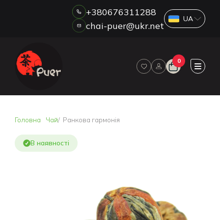
+380676311288
chai-puer@ukr.net
Каталог
0
ПРО НАС
ГУРТ
ДРОП
HORECA
Головна
Чай
Ранкова гармонія
ОПЛАТА ТА ДОСТАВКА
БЛОГ
В наявності
НОВИНИ
АКЦІЇ
ВІДГУКИ
КОНТАКТИ