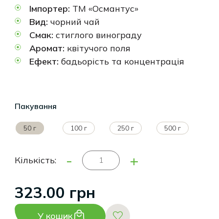
Імпортер:
ТМ «Османтус»
Вид:
чорний чай
Смак:
стиглого винограду
Аромат:
квітучого поля
Ефект:
бадьорість та концентрація
Пакування
50 г
100 г
250 г
500 г
-
+
Кількість:
323.00 грн
У кошик