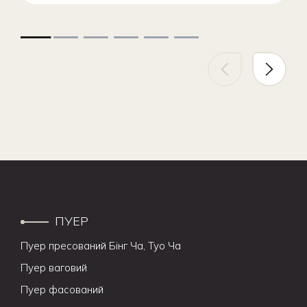
ПУЕР
Пуер пресований Бінг Ча, Туо Ча
Пуер ваговий
Пуер фасований