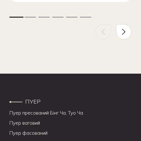
ПУЕР
Пуер пресований Бінг Ча, Туо Ча
Пуер ваговий
Пуер фасований