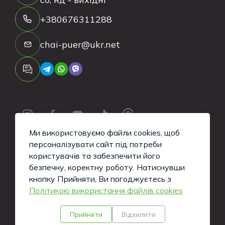
+380676311288
chai-puer@ukr.net
Ми використовуємо файли cookies, щоб
персоналізувати сайт під потреби
користувачів та забезпечити його
безпечну, коректну роботу.
Натиснувши
Copyright ©
2026
Tea-Puer. All Rights
кнопку Прийняти, Ви погоджуєтесь з
Політикою використання файлів cookies
Reserved.
Кажуть, такі сайти вміють робити хлопці з
Прийняти
Відхилити
iWeb