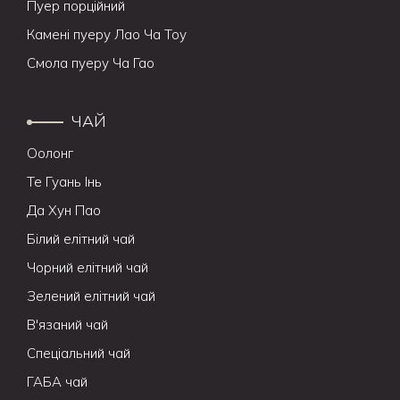
Пуер порційний
Камені пуеру Лао Ча Тоу
Смола пуеру Ча Гао
ЧАЙ
Оолонг
Те Гуань Інь
Да Хун Пао
Білий елітний чай
Чорний елітний чай
Зелений елітний чай
В'язаний чай
Спеціальний чай
ГАБА чай