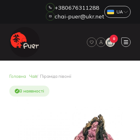
+380676311288
chai-puer@ukr.net
Каталог
0
ПРО НАС
ГУРТ
ДРОП
HORECA
Головна
Чай
Піраміда півонії
ОПЛАТА ТА ДОСТАВКА
БЛОГ
В наявності
НОВИНИ
АКЦІЇ
ВІДГУКИ
КОНТАКТИ