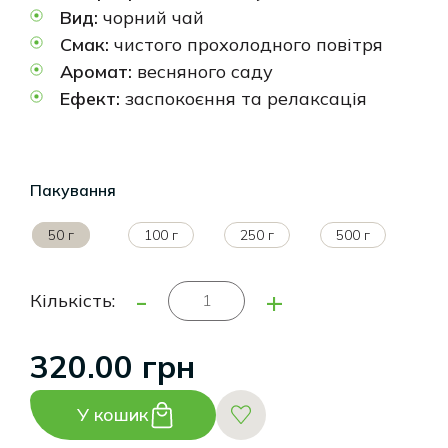
Вид:
чорний чай
Смак:
чистого прохолодного повітря
Аромат:
весняного саду
Ефект:
заспокоєння та релаксація
Пакування
50 г
100 г
250 г
500 г
-
+
Кількість:
320.00 грн
У кошик