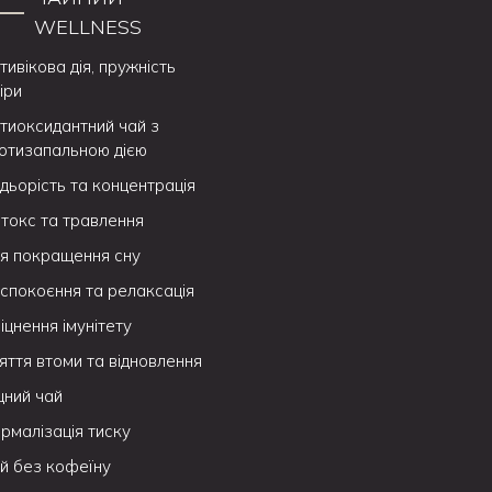
WELLNESS
тивікова дія, пружність
іри
тиоксидантний чай з
отизапальною дією
дьорість та концентрація
токс та травлення
я покращення сну
спокоєння та релаксація
іцнення імунітету
яття втоми та відновлення
цний чай
рмалізація тиску
й без кофеїну