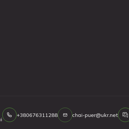
+380676311288
chai-puer@ukr.net
і