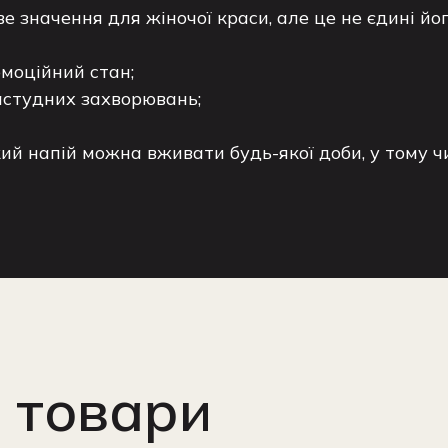
е значення для жіночої краси, але це не єдині його
емоційний стан;
астудних захворювань;
ий напій можна вживати будь-якої доби, у тому чис
 товари