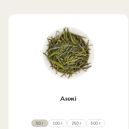
Анжі
50 г
100 г
250 г
500 г