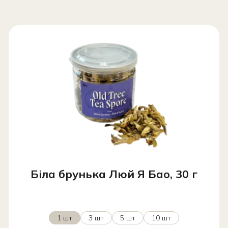
Біла брунька Люй Я Бао, 30 г
1 шт
3 шт
5 шт
10 шт