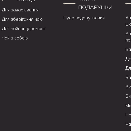
ПОДАРУНКИ
Для заварювання
Пуер подарунковий
Ан
Для зберігання чаю
шк
Для чайної церемонії
Ан
Чай з собою
пр
Ба
Де
Дл
За
Зм
Зн
Мі
Но
Ча