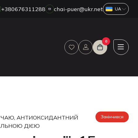
+380676311288
chai-puer@ukr.net
ПРО НАС
0
ГУРТ
ДРОП
HORECA
ОПЛАТА ТА ДОСТАВКА
БЛОГ
НОВИНИ
АКЦІЇ
ВІДГУКИ
О ЧАЮ, АНТИОКСИДАНТНИЙ
Закінчився
КОНТАКТИ
АЛЬНОЮ ДІЄЮ