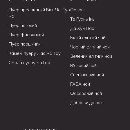
Пуер пресований Бінг Ча, Туо
Оолонг
Ча
Те Гуань Інь
Пуер ваговий
Да Хун Пао
Пуер фасований
Білий елітний чай
Пуер порційний
Чорний елітний чай
Камені пуеру Лао Ча Тоу
Зелений елітний чай
Смола пуеру Ча Гао
В'язаний чай
Спеціальний чай
ГАБА чай
Фасований чай
Добавки до чаю