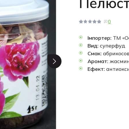
Пелюстк
0
Імпортер:
ТМ «О
Вид:
суперфуд
Смак:
абрикосов
Аромат:
жасмин
Ефект:
антиокси