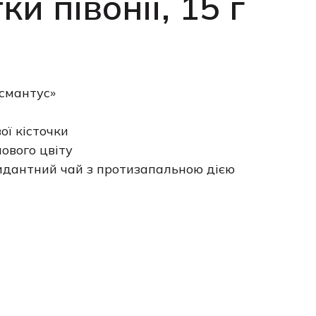
и півонії, 15 г
смантус»
ої кісточки
ового цвіту
дантний чай з протизапальною дією