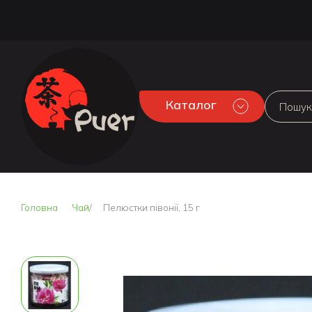
Каталог
Головна
Чай
Пелюстки півонії, 15 г