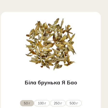
Біла брунька Я Бао
50 г
100 г
250 г
500 г