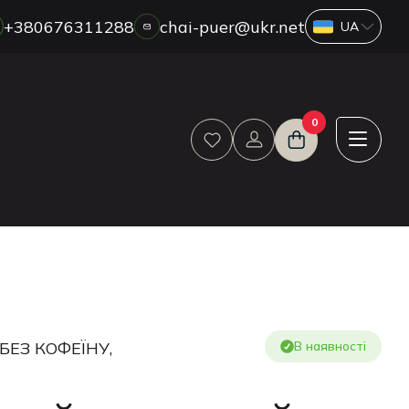
+380676311288
chai-puer@ukr.net
ПРО НАС
0
ГУРТ
ДРОП
HORECA
ОПЛАТА ТА ДОСТАВКА
БЛОГ
НОВИНИ
АКЦІЇ
ВІДГУКИ
БЕЗ КОФЕЇНУ,
В наявності
КОНТАКТИ