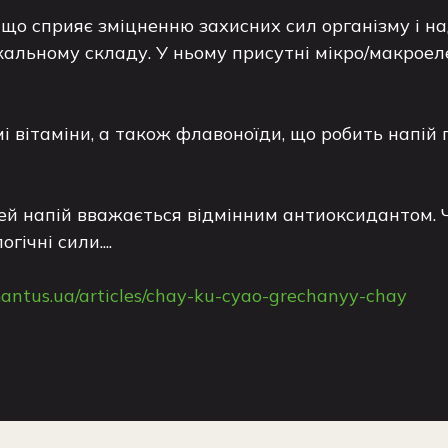
, що сприяє зміцненню захисних сил організму і н
альному складу. У ньому присутні мікро/макроелем
домі вітаміни, а також флавоноїди, що робить напі
 цей напій вважається відмінним антиоксидантом. Ч
ічні сили....
mantus.ua/articles/chay-ku-cyao-grechanyy-chay