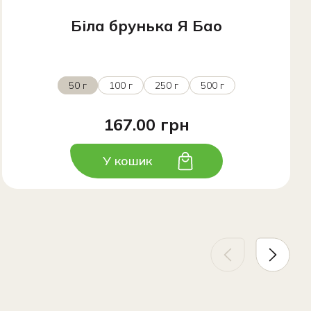
Біла брунька Я Бао
50 г
100 г
250 г
500 г
167.00 грн
У кошик