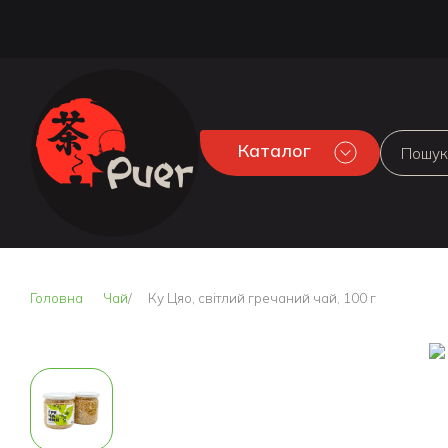
Каталог
Головна
Чай
Ку Цяо, світлий гречаний чай, 100 г