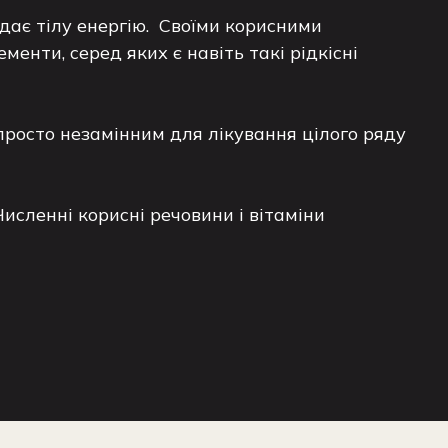
адає тілу енергію. Своїми корисними
енти, серед яких є навіть такі рідкісні
й просто незамінним для лікування цілого ряду
исленні корисні речовини і вітаміни