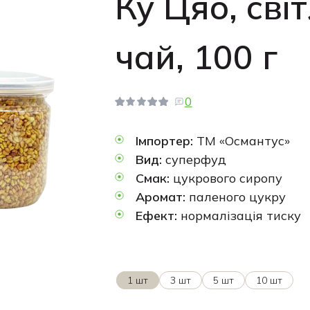
Ку Цяо, сві
чай, 100 г
0
Імпортер:
ТМ «Османтус»
Вид:
суперфуд
Смак:
цукрового сиропу
Аромат:
паленого цукру
Ефект:
нормалізація тиску
1 шт
3 шт
5 шт
10 шт