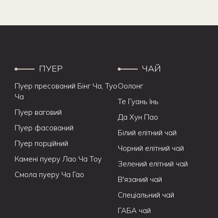
ПУЕР
ЧАЙ
Пуер пресований Бінг Ча, Туо
Оолонг
Ча
Те Гуань Інь
Пуер ваговий
Да Хун Пао
Пуер фасований
Білий елітний чай
Пуер порційний
Чорний елітний чай
Камені пуеру Лао Ча Тоу
Зелений елітний чай
Смола пуеру Ча Гао
В'язаний чай
Спеціальний чай
ГАБА чай