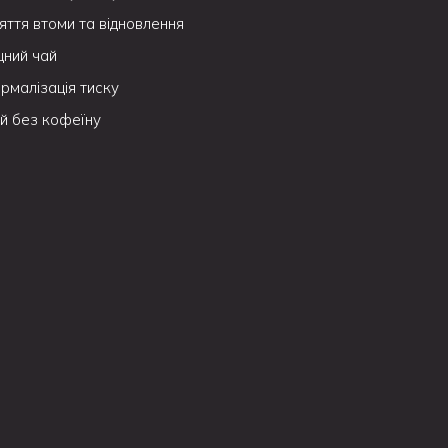
яття втоми та відновлення
цний чай
рмалізація тиску
й без кофеїну