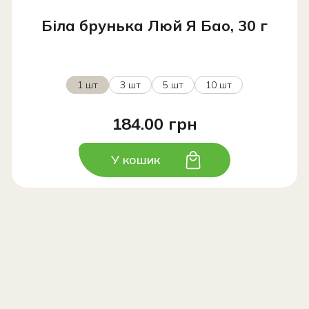
Біла брунька Люй Я Бао, 30 г
1 шт
3 шт
5 шт
10 шт
184.00 грн
У кошик