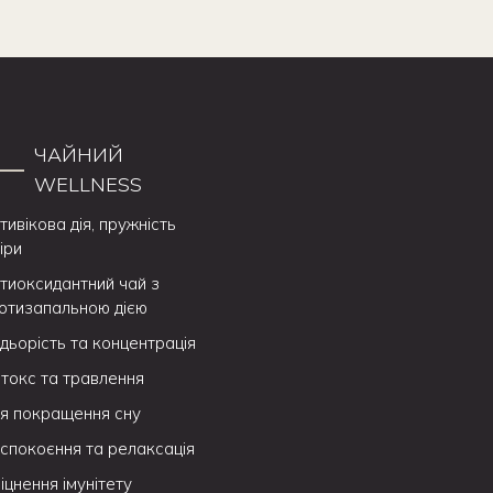
ЧАЙНИЙ
WELLNESS
тивікова дія, пружність
іри
тиоксидантний чай з
отизапальною дією
дьорість та концентрація
токс та травлення
я покращення сну
спокоєння та релаксація
іцнення імунітету