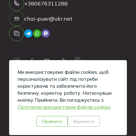
+380676311288
chai-puer@ukr.net
Ми використовуємо файли cookies, щоб
персоналізувати сайт під потреби
користувачів та забезпечити його
безпечну, коректну роботу.
Натиснувши
Copyright ©
2026
Tea-Puer. All Rights
кнопку Прийняти, Ви погоджуєтесь з
Політикою використання файлів cookies
Reserved.
Кажуть, такі сайти вміють робити хлопці з
Прийняти
Відхилити
iWeb