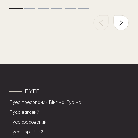
ПУЕР
Пуер пресований Бінг Ча, Туо Ча
Пуер ваговий
Пуер фасований
Пуер порційний