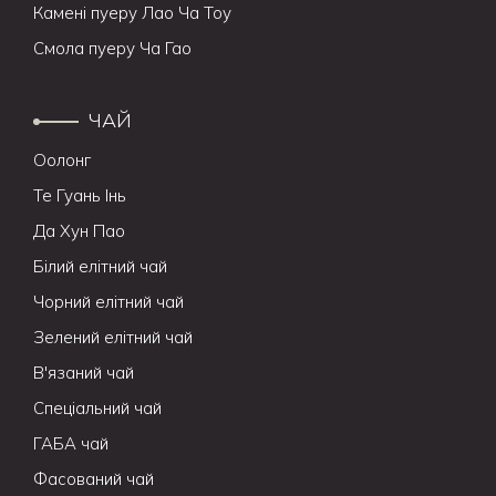
Камені пуеру Лао Ча Тоу
Смола пуеру Ча Гао
ЧАЙ
Оолонг
Те Гуань Інь
Да Хун Пао
Білий елітний чай
Чорний елітний чай
Зелений елітний чай
В'язаний чай
Спеціальний чай
ГАБА чай
Фасований чай