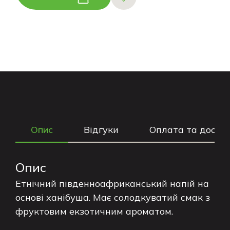
Опис
Відгуки
Оплата та доста
Опис
Етнічний південноафриканський напій на
основі ханібуша. Має солодкуватий смак з
фруктовим екзотичним ароматом.