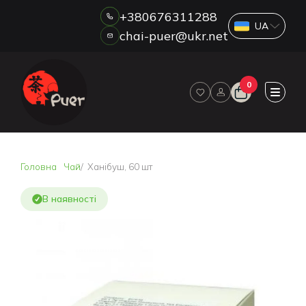
+380676311288
chai-puer@ukr.net
Каталог
0
ПРО НАС
ГУРТ
ДРОП
HORECA
Головна
Чай
Ханібуш, 60 шт
ОПЛАТА ТА ДОСТАВКА
БЛОГ
В наявності
НОВИНИ
АКЦІЇ
ВІДГУКИ
КОНТАКТИ