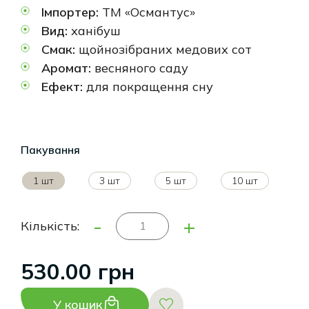
Імпортер:
ТМ «Османтус»
Вид:
ханібуш
Смак:
щойнозібраних медових сот
Аромат:
весняного саду
Ефект:
для покращення сну
Пакування
1 шт
3 шт
5 шт
10 шт
-
+
Кількість:
530.00 грн
У кошик