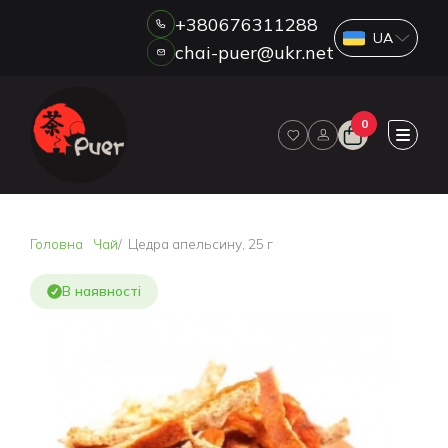
+380676311288
chai-puer@ukr.net
Каталог
0
ПРО НАС
ГУРТ
ДРОП
HORECA
Головна
Чай
Цедра апельсину, 25 г
ОПЛАТА ТА ДОСТАВКА
БЛОГ
В наявності
НОВИНИ
АКЦІЇ
ВІДГУКИ
КОНТАКТИ