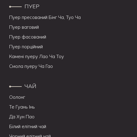
ПУЕР
Пуер пресований Бінг Ча, Туо Ча
Пуер ваговий
Пуер фасований
Пуер порційний
Камені пуеру Лао Ча Тоу
Смола пуеру Ча Гао
ЧАЙ
Оолонг
Те Гуань Інь
Да Хун Пао
Білий елітний чай
Чорний елітний чай