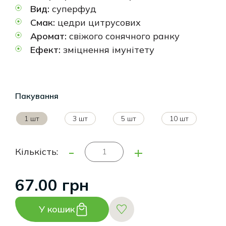
Вид:
суперфуд
Смак:
цедри цитрусових
Аромат:
свіжого сонячного ранку
Ефект:
зміцнення імунітету
Пакування
1 шт
3 шт
5 шт
10 шт
-
+
Кількість:
67.00 грн
У кошик