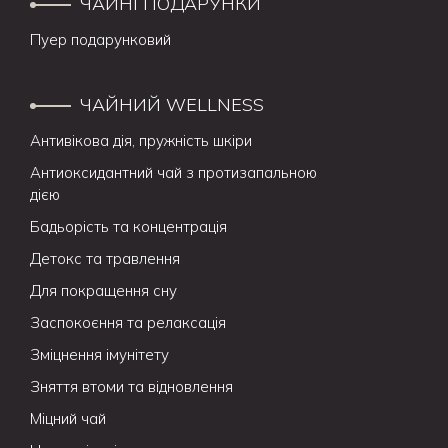
ЧАЙНІ ПОДАРУНКИ
Пуер подарунковий
ЧАЙНИЙ WELLNESS
Антивікова дія, пружність шкіри
Антиоксидантний чай з протизапальною
дією
Бадьорість та концентрація
Детокс та травлення
Для покращення сну
Заспокоєння та релаксація
Зміцнення імунітету
Зняття втоми та відновлення
Міцний чай