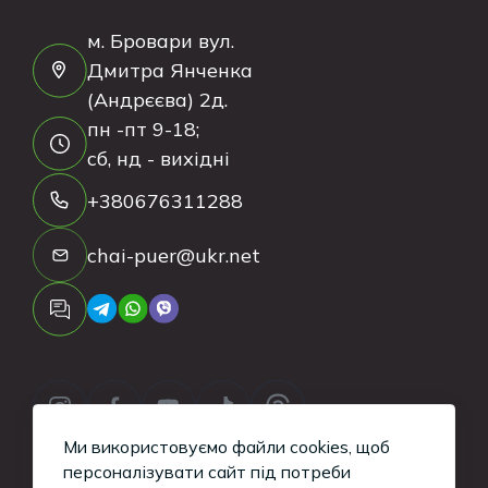
м. Бровари вул.
Дмитра Янченка
(Андрєєва) 2д.
пн -пт 9-18;
сб, нд - вихідні
+380676311288
chai-puer@ukr.net
Ми використовуємо файли cookies, щоб
персоналізувати сайт під потреби