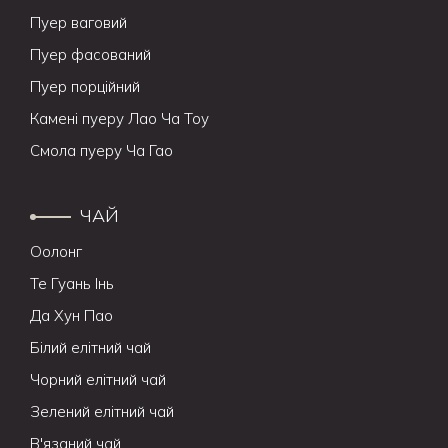
Пуер ваговий
Пуер фасований
Пуер порційний
Камені пуеру Лао Ча Тоу
Смола пуеру Ча Гао
ЧАЙ
Оолонг
Те Гуань Інь
Да Хун Пао
Білий елітний чай
Чорний елітний чай
Зелений елітний чай
В'язаний чай