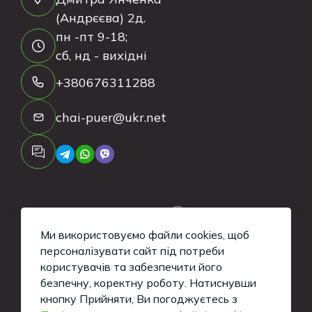
(Андрєєва) 2д.
пн -пт 9-18;
сб, нд - вихідні
+380676311288
chai-puer@ukr.net
Ми використовуємо файли cookies, щоб
персоналізувати сайт під потреби
користувачів та забезпечити його
безпечну, коректну роботу.
Натиснувши
Copyright ©
2026
Tea-Puer. All Rights
кнопку Прийняти, Ви погоджуєтесь з