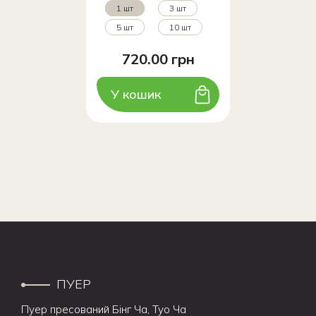
1 шт
3 шт
5 шт
10 шт
720.00 грн
У кошик
ПУЕР
Пуер пресований Бінг Ча, Туо Ча